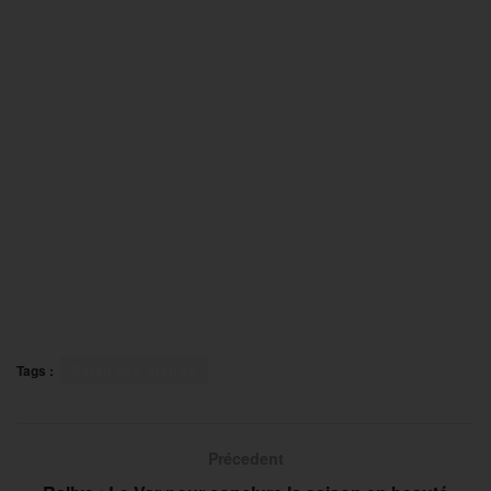
Tags :
Salon des maires
Précedent