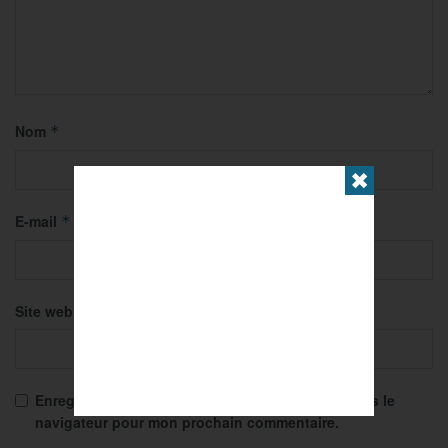
Nom
*
✖
E-mail
*
Site web
Enregistrer mon nom, mon e-mail et mon site dans le
navigateur pour mon prochain commentaire.