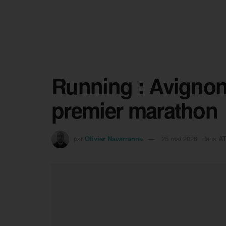
Running : Avignon
premier marathon
par
Olivier Navarranne
25 mai 2026
dans
A