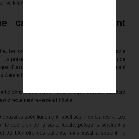
2,195 kilomètres.
ne cause : l’engagement
re, les organisateurs ont tenu à insuffler une véritable
 La présentation du parcours a ainsi été l’occasion de
èque d’un montant global de 10 580 € a été officiellement
du Centre Hospitalier d’Avignon.
rité simple et efficace : pour chaque dossard standard
est directement reversé à l’hôpital.
 dossards spécifiquement labellisés « solidaires ». Les
r le quotidien de la santé locale, puisqu’ils serviront à
 et du bien-être des patients, mais aussi à soutenir le