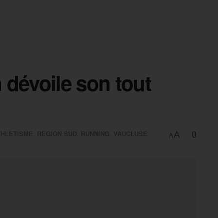
 dévoile son tout
0
THLETISME
,
REGION SUD
,
RUNNING
,
VAUCLUSE
A
A