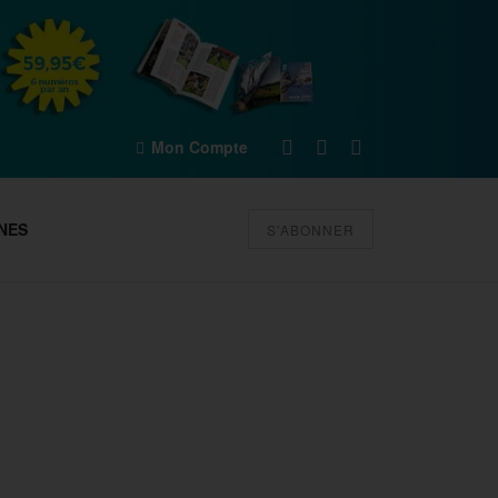
Mon Compte
NES
S'ABONNER