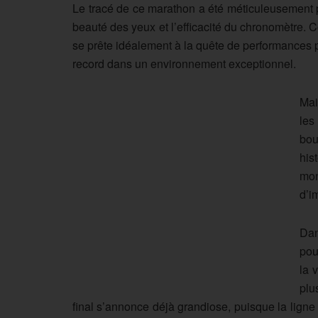
Le tracé de ce marathon a été méticuleusement p
beauté des yeux et l’efficacité du chronomètre. C
se prête idéalement à la quête de performances p
record dans un environnement exceptionnel.
Mai
les
bou
his
mon
d’i
Dan
pou
la 
plu
final s’annonce déjà grandiose, puisque la ligne