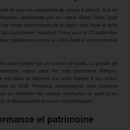
enda de tous les passionnés de course à pied du Sud de
’Avignon, représentée par son maire Olivier Galzi, s’est
t les forces économiques de la région pour lever le voile
 de son tout premier marathon. Prévu pour le 27 septembre
oser rapidement comme un jalon festif et incontournable
 ville peut compter sur un soutien de poids. Le groupe de
naire majeur pour les trois prochaines éditions.
se voit dans ce mécénat une suite logique à son action
égional de NGE Provence, accompagner cette aventure
 tout en célébrant des valeurs communes au sport et au
ctif, le dépassement de soi et l’esprit d’équipe.
ormance et patrimoine