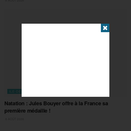
6 AOÛT 2026
✖
ILE-DE-FRANCE
Natation : Jules Bouyer offre à la France sa
première médaille !
6 AOÛT 2026