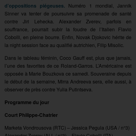
d’oppositions piégeuses.
Numéro 1 mondial, Jannik
Sinner va tenter de poursuivre sa promenade de santé
contre Jiri Lehecka. Alexander Zverev, parfois en
souffrance, pourrait subir la foudre de l’Italien Flavio
Cobolli, en pleine bourre. Enfin, Novak Djokovic hérite de
la night session face au qualifié autrichien, Filip Misolic.
Dans le tableau féminin, Coco Gauff est, plus que jamais,
l’une des favorites de ce Roland-Garros. L’Américaine est
opposée à Marie Bouzkova ce samedi. Souveraine depuis
le début de la semaine, Mirra Andreeva sera, elle aussi, à
observer de près contre Yulia Putintseva.
Programme du jour
Court Philippe-Chatrier
Marketa Vondrousova (RTC) – Jessica Pegula (USA / n°3)
Alexander Zverev (ALL / n°3) – Flavio Cobolli (ITA)