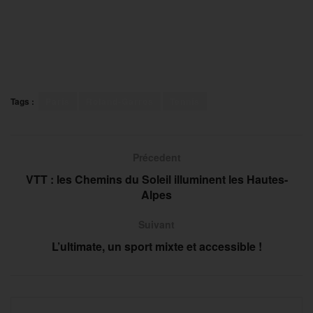
Tags :
Paris
Roland-Garros
Tennis
Précedent
VTT : les Chemins du Soleil illuminent les Hautes-
Alpes
Suivant
L’ultimate, un sport mixte et accessible !