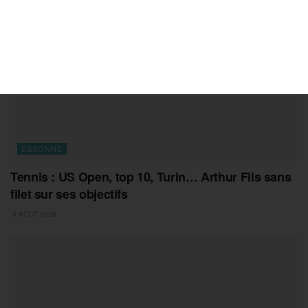
ESSONNE
Tennis : US Open, top 10, Turin… Arthur Fils sans
filet sur ses objectifs
8 AOÛT 2026