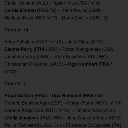
Daniel Altmaier (ALL) – Taylor Fritz (USA / n° 4)
Carole Monnet (FRA / Q)
– Katie Boulter (GBR)
Madison Keys (USA /n° 7) – Daria Saville (AUS / Q)
Court n° 14
Erina Rybakina (KAZ / n° 12) – Julia Riera (ARG)
Dianne Parry (FRA / WC)
– Robin Montgomery (USA)
Jacob Fearnley (GBR) – Stan Wawrinka (SUI / WC)
Christopher O’Connell (AUS) –
Ugo Humbert (FRA /
n° 22)
Court n° 7
Hugo Gaston (FRA) – Ugo Blanchet (FRA / Q)
Roberto Bautista Agut (ESP) – Holger Rune (NOR / n° 10)
Barbora Krejcikova (RTC / n° 15) – Tatjana Maria (ALL)
Léolia Jeanjean
(FRA / WC) – Irina-Camelia Begu (ROU)
Taylor Townsend (USA / LL) – Elisabetta Cocciaretto (ITA)