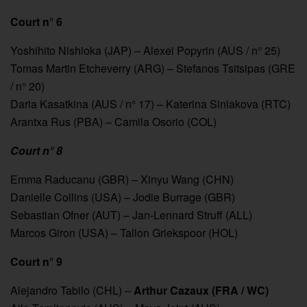
Court n° 6
Yoshihito Nishioka (JAP) – Alexei Popyrin (AUS / n° 25)
Tomas Martin Etcheverry (ARG) – Stefanos Tsitsipas (GRE
/ n° 20)
Daria Kasatkina (AUS / n° 17) – Katerina Siniakova (RTC)
Arantxa Rus (PBA) – Camila Osorio (COL)
Court n° 8
Emma Raducanu (GBR) – Xinyu Wang (CHN)
Danielle Collins (USA) – Jodie Burrage (GBR)
Sebastian Ofner (AUT) – Jan-Lennard Struff (ALL)
Marcos Giron (USA) – Tallon Griekspoor (HOL)
Court n° 9
Alejandro Tabilo (CHL) –
Arthur Cazaux (FRA / WC)