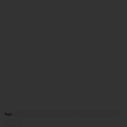
Tags :
Jannik Sinner
Richard Gasquet
Roland-Garros
Tennis