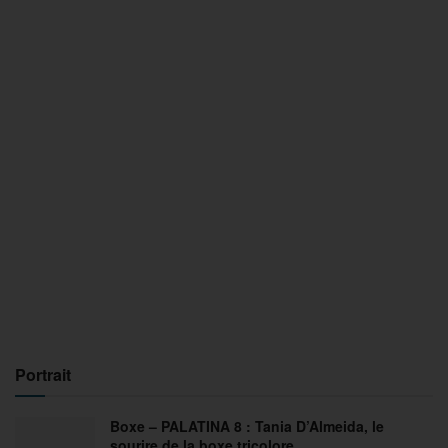
Portrait
Boxe – PALATINA 8 : Tania D’Almeida, le
sourire de la boxe tricolore