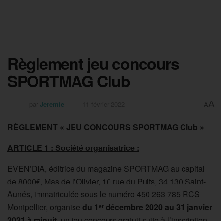
Règlement jeu concours
SPORTMAG Club
A
par
Jeremie
11 février 2022
A
RÈGLEMENT « JEU CONCOURS SPORTMAG Club »
ARTICLE 1 : Société organisatrice :
EVEN’DIA, éditrice du magazine SPORTMAG au capital
de 8000€, Mas de l’Olivier, 10 rue du Puits, 34 130 Saint-
Aunés, immatriculée sous le numéro 450 263 785 RCS
Montpellier, organise
du 1
décembre 2020 au 31 janvier
er
2021 à minuit
, un jeu concours gratuit suite à l’inscription