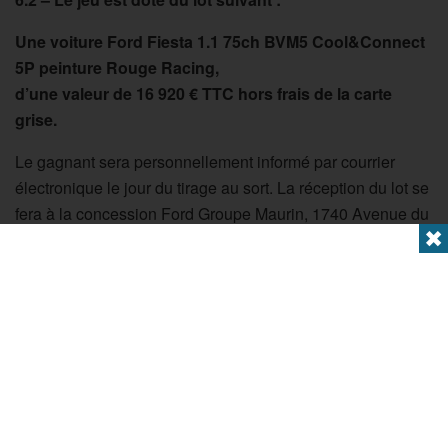
Une voiture Ford Fiesta 1.1 75ch BVM5 Cool&Connect
5P peinture Rouge Racing,
d’une valeur de 16 920 € TTC
hors frais de la carte
grise.
Le gagnant sera personnellement informé par courrier
électronique le jour du tirage au sort. La réception du lot se
fera à la concession Ford Groupe Maurin, 1740 Avenue du
✖
Marechal Juin, 30900 Nîmes.
Sans réponse de la part du gagnant dans un délai de 12
jours suivant la confirmation de son gain (15 février),
EVEN’DIA se réserve le droit de remettre le prix à un autre
gagnant.
Aucun message ne sera adressé aux perdants.
Le prix ne pourra être échangé ou remboursé. Aucune