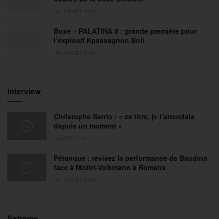
31 JUILLET 2026
Boxe – PALATINA 8 : grande première pour
l’explosif Kpassagnon Boli
30 JUILLET 2026
Interview
Christophe Sarrio : « ce titre, je l’attendais
depuis un moment »
6 AOÛT 2026
Pétanque : revivez la performance de Baudino
face à Meziri-Volkmann à Romans
31 JUILLET 2026
Extrême