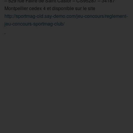
– 529 rue Favre de Saint Castor – CS95287 – 34187
Montpellier cedex 4 et disponible sur le site
http://sportmag-old.say-demo.com/jeu-concours/reglement-
jeu-concours-sportmag-club/