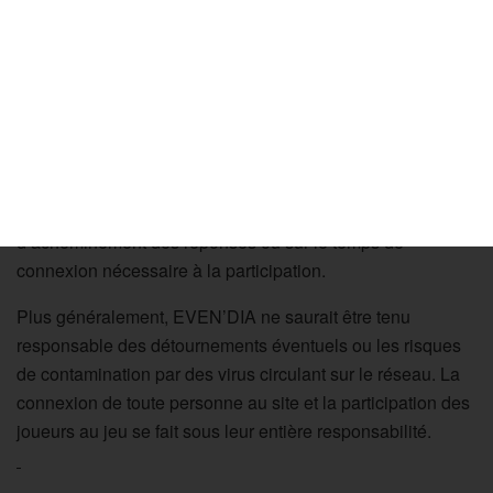
compensation en liquide ou en crédit ne sera octroyée.
ARTICLE 7 : Responsabilité
EVEN’DIA ne saurait être tenu pour responsable de la
perte de tout courrier électronique ou papier, de
l’encombrement du réseau Internet, de la qualité de
l’équipement des internautes, de la qualité de leur mode
d’accès, qui pourraient avoir des répercussions sur le délai
d’acheminement des réponses ou sur le temps de
connexion nécessaire à la participation.
Plus généralement, EVEN’DIA ne saurait être tenu
responsable des détournements éventuels ou les risques
de contamination par des virus circulant sur le réseau. La
connexion de toute personne au site et la participation des
joueurs au jeu se fait sous leur entière responsabilité.