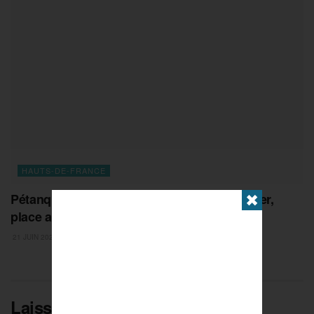
HAUTS-DE-FRANCE
Pétanque : Sans Suchaud, ni Durk ou Rocher,
✖
place au dernier carré !
21 JUIN 2026
Laisser un commentaire