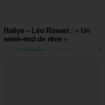
Rallye – Léo Rossel : « Un
week-end de rêve »
A
par
Olivier Navarranne
18 mars 2024
A