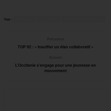
Tags :
Le Touquet
Léo Rossel
Pas-de-Calais
Rallye
Précedent
TOP 92 : « Insuffler un élan collaboratif »
Suivant
L’Occitanie s’engage pour une jeunesse en
mouvement