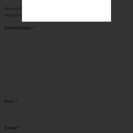
Votre adresse e-mail ne sera pas publiée.
Les champs
obligatoires sont indiqués avec
*
Commentaire
*
Nom
*
E-mail
*