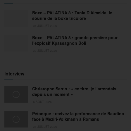
Boxe – PALATINA 8 : Tania D’Almeida, le
sourire de la boxe tricolore
31 JUILLET 2026
Boxe – PALATINA 8 : grande première pour
l’explosif Kpassagnon Boli
30 JUILLET 2026
Interview
Christophe Sarrio : « ce titre, je l’attendais
depuis un moment »
6 AOÛT 2026
Pétanque : revivez la performance de Baudino
face à Meziri-Volkmann à Romans
31 JUILLET 2026