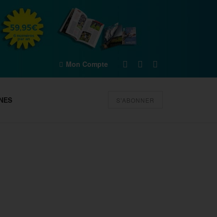
Mon Compte
NES
S'ABONNER