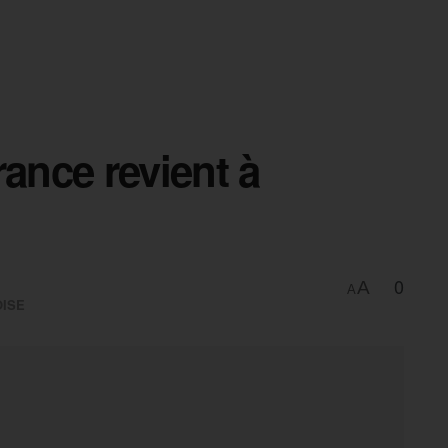
rance revient à
0
A
A
OISE