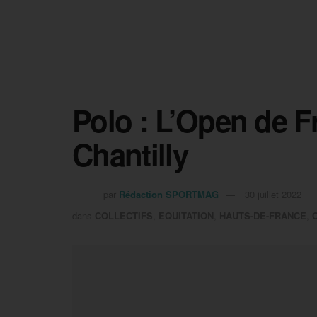
Polo : L’Open de F
Chantilly
par
Rédaction SPORTMAG
30 juillet 2022
dans
COLLECTIFS
,
EQUITATION
,
HAUTS-DE-FRANCE
,