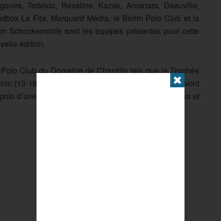
gones, Tedelou, Rexaline, Kazak, Amanara, Deauville,
dbox La Fija, Marquard Media, le Berlin Polo Club et la
m Schockemöhle sont les équipes présentes pour cette
velle édition.
au Polo Club du Domaine de Chantilly tels que le Trophée
✖
inin (13-18 septembre). Ces divers rassemblements vont
 polo d’une autre manière. Des stands, des food-trucks et