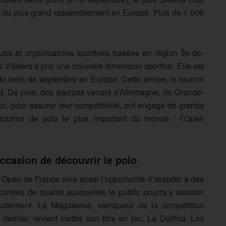
tre du plus grand rassemblement en Europe. Plus de 1 000
ubs et organisations sportives basées en région Île-de-
 Völkers a pris une nouvelle dimension sportive. Elle est
du mois de septembre en Europe. Cette année, le tournoi
d. De plus, des équipes venant d’Allemagne, de Grande-
ui, pour assurer leur compétitivité, ont engagé de grands
 tournoi de polo le plus important du monde : l’Open
occasion de découvrir le polo
 Open de France sera aussi l’opportunité d’assister à des
contres de qualité auxquelles le public pourra y assister
tuitement. La Magdalena, vainqueur de la compétition
n dernier, revient mettre son titre en jeu. La Dolfina, Los