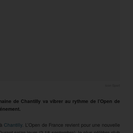
Icon Sport
aine de Chantilly va vibrer au rythme de l’Open de
vénement.
 à
Chantilly
. L’Open de France revient pour une nouvelle
urant seize jours (2-18 septembre), le plus célèbre club