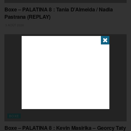
Boxe – PALATINA 8 : Tania D’Almeida / Nadia
Pastrana (REPLAY)
3 AOÛT 2026
✖
BOXE
Boxe – PALATINA 8 : Kevin Masirika – Georcy Taty