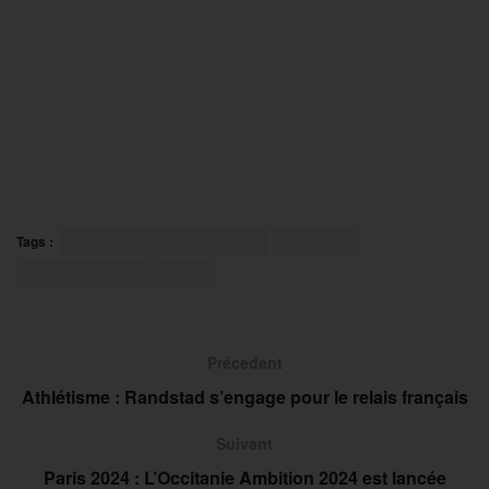
Tags :
Alpes-de-Haute-Provence
Combats
Comité Judo 04
Taïso
Précedent
Athlétisme : Randstad s’engage pour le relais français
Suivant
Paris 2024 : L’Occitanie Ambition 2024 est lancée