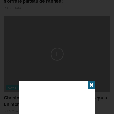
s’offre le plateau de l’année !
7 AOÛT 2026
✖
AUVERGNE-RHONE-ALPES
Christophe Sarrio : « ce titre, je l’attendais depuis
un moment »
6 AOÛT 2026