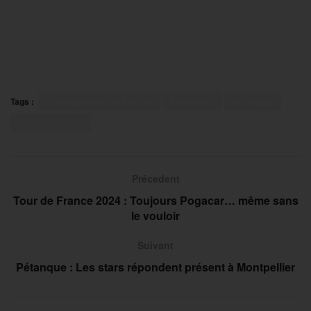
Tags :
Championnat de France
Fenouillet
Pétanque
Triplette mixte
Précedent
Tour de France 2024 : Toujours Pogacar… même sans
le vouloir
Suivant
Pétanque : Les stars répondent présent à Montpellier