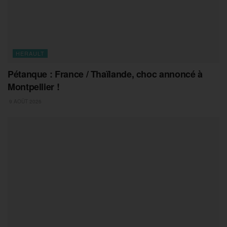
HERAULT
Pétanque : France / Thaïlande, choc annoncé à
Montpellier !
9 AOÛT 2026