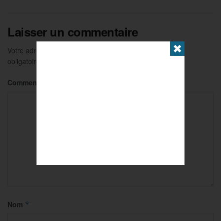
Laisser un commentaire
✖
Votre adresse e-mail ne sera pas publiée.
Les champs
obligatoires sont indiqués avec
*
Commentaire
*
Nom
*