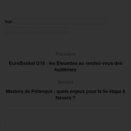
Tags :
Drôme
Mondial La Romanaise à pétanque
Pétanque
Romans-sur-Isère
Précedent
EuroBasket U16 : les Bleuettes au rendez-vous des
huitièmes
Suivant
Masters de Pétanque : quels enjeux pour la 5e étape à
Nevers ?