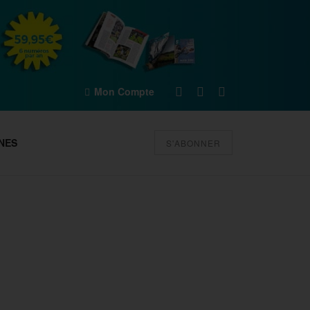
Mon Compte
NES
S'ABONNER