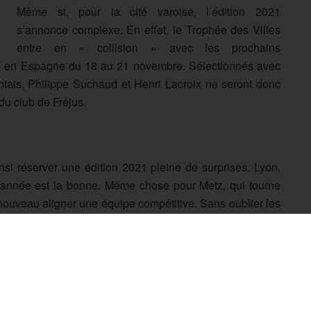
Même si, pour la cité varoise, l’édition 2021
s’annonce complexe. En effet, le Trophée des Villes
entre en « collision » avec les prochains
ieu en Espagne du 18 au 21 novembre. Sélectionnés avec
ntais, Philippe Suchaud et Henri Lacroix ne seront donc
du club de Fréjus.
si réserver une édition 2021 pleine de surprises. Lyon,
te année est la bonne. Même chose pour Metz, qui tourne
à nouveau aligner une équipe compétitive. Sans oublier les
Synthe. Elles auront à cœur de réaliser un exploit jamais
triompher à domicile.