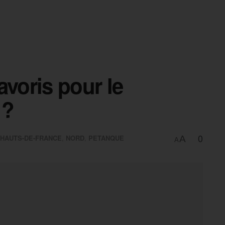
avoris pour le
 ?
0
HAUTS-DE-FRANCE
,
NORD
,
PETANQUE
A
A