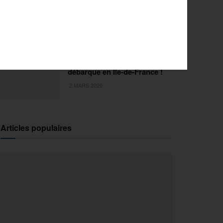
FISE Montpellier 2026 : de
l’innovation pour la 29e
édition
18 MARS 2026
Sports Extrêmes : le FISE
débarque en Ile-de-France !
2 MARS 2026
Articles populaires