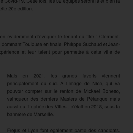
Covid-19. Cette fois, les 32 équipes seront là et bien là
tte 20e édition.
bien évidemment d’évoquer le tenant du titre : Clermont-
9, dominant Toulouse en finale. Philippe Suchaud et Jean-
périence et leur talent pour permettre à cette ville de
Mais en 2021, les grands favoris viennent
principalement du sud. A l’image de Nice, qui va
pouvoir compter sur le renfort de Mickaël Bonetto,
vainqueur des derniers Masters de Pétanque mais
aussi du Trophée des Villes : c’était en 2018, sous la
bannière de Marseille.
Fréjus et Lyon font également partie des candidats.