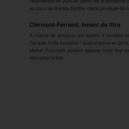
l’événement en 2020 en raison de la pandémie de 
au cœur de Grande-Synthe, cadre privilégié de ce
Clermont-Ferrand, tenant du titre
A l’heure de désigner les favoris, il convient 
Ferrand. Cette formation l’avait emporté en 201
Michel Puccinelli avaient apporté toute leur ex
décrocher le titre.