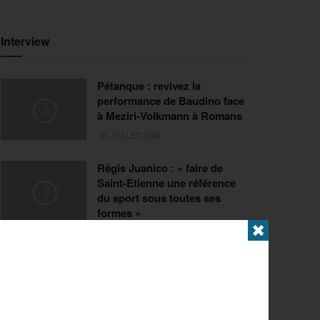
Interview
Pétanque : revivez la
performance de Baudino face
à Meziri-Volkmann à Romans
31 JUILLET 2026
Régis Juanico : « faire de
Saint-Etienne une référence
du sport sous toutes ses
formes »
✖
29 JUILLET 2026
Extrême