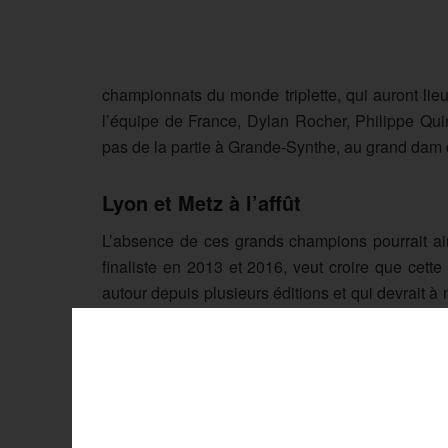
championnats du monde triplette, qui auront l
l’équipe de France, Dylan Rocher, Philippe Qui
pas de la partie à Grande-Synthe, au grand dam 
Lyon et Metz à l’affût
L’absence de ces grands champions pourrait ain
finaliste en 2013 et 2016, veut croire que cet
autour depuis plusieurs éditions et qui devrait 
deux équipes locales qui représenteront Grande-
accompli dans l’histoire du Trophée des Villes : 