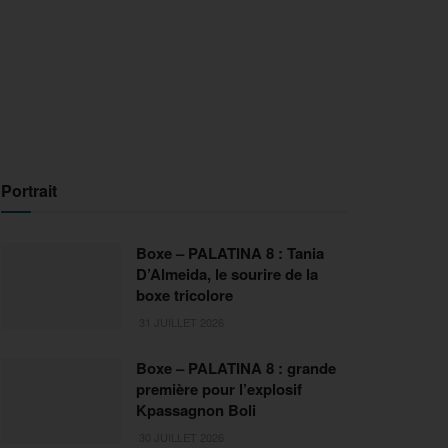
Portrait
Boxe – PALATINA 8 : Tania
D’Almeida, le sourire de la
boxe tricolore
31 JUILLET 2026
Boxe – PALATINA 8 : grande
première pour l’explosif
Kpassagnon Boli
30 JUILLET 2026