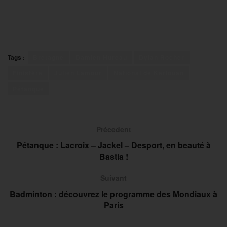
Tags :
Bretagne
Damien Hureau
Dylan Rocher
Finistère
Julien Lamour
National de Kerlouan
Pétanque
Précedent
Pétanque : Lacroix – Jackel – Desport, en beauté à
Bastia !
Suivant
Badminton : découvrez le programme des Mondiaux à
Paris