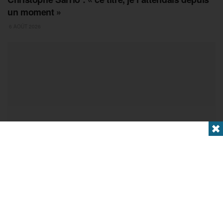
un moment »
6 AOÛT 2026
✖
PETANQUE
Masters de Pétanque : escale en Espagne, la
Dream Team chamboule tout… ce qu’il faut retenir