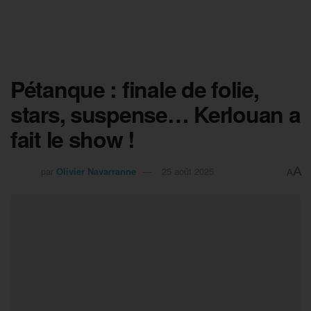
Pétanque : finale de folie,
stars, suspense… Kerlouan a
fait le show !
A
par
Olivier Navarranne
25 août 2025
A