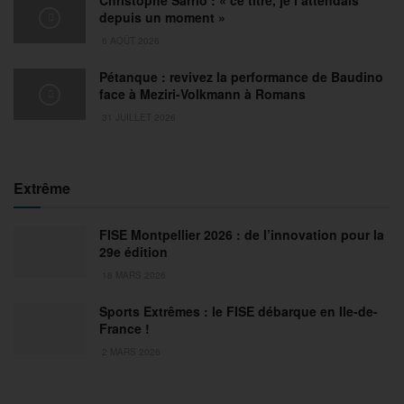
Christophe Sarrio : « ce titre, je l’attendais
depuis un moment »
6 AOÛT 2026
Pétanque : revivez la performance de Baudino
face à Meziri-Volkmann à Romans
31 JUILLET 2026
Extrême
FISE Montpellier 2026 : de l’innovation pour la
29e édition
18 MARS 2026
Sports Extrêmes : le FISE débarque en Ile-de-
France !
2 MARS 2026