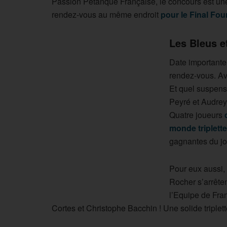
Passion Pétanque Française, le concours est une
rendez-vous au même endroit
pour le Final Fou
Les Bleus e
Date importante
rendez-vous. Av
Et quel suspens…
Peyré et Audrey 
Quatre joueurs
monde triplett
gagnantes du jo
Pour eux aussi, l
Rocher s’arrête
l’Equipe de Fra
Cortes et Christophe Bacchin ! Une solide triplett