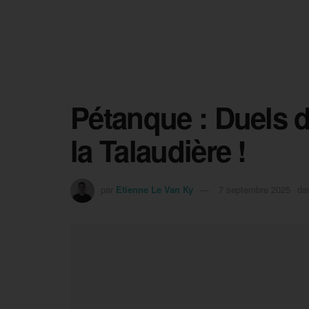
Pétanque : Duels 
la Talaudière !
par
Etienne Le Van Ky
7 septembre 2025
da