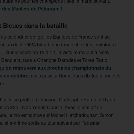
 aubaine pour les champions : dès le mardi suivant,
r des Masters de Pétanque !
t Bleues dans la bataille
 du calendrier oblige, les Equipes de France sont au
ec un duel 100% bleu-blanc-rouge chez les féminines !
 Sur le score de 13 à 12, la victoire revient à Nelly
Bandiera, face à Charlotte Darodes et Torea Tairio.
qu’on retrouvera aux prochains championnats du
es en octobre,
mais aussi à Rome dans dix jours pour les
ur.
’Italie se profile à l’horizon. Christophe Sarrio et Dylan
nt en 32e, avec Yohan Cousin. Avec le maillot de
nce, le trio est tombé sur Michel Hatchadourian, Simon
e, elle-même sortie au tour suivant par Farissier.