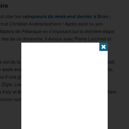
ire
ut citer les v
ainqueurs du week-end dernier à Bron :
t et Christian Andriantseheno ! Après avoir vu son
 Masters de Pétanque en s’imposant sur la dernière étape
 des 8e ce dimanche. Il évolue avec Pierre Lucchesi et
✖
st de la partie, avec Alexandre Mallet et Nonce Murati.
 week-end dernier, Henri Lacroix et Ligan Doerr sont là,
out d’une grande affiche face à Santucci – Barbato –
 Zigle, Lova et Tonnerre sont éliminés par Frédéric
a Kely et Baloty. Kévin Prud’homme, Alex Vernile, William
encore nombreux.