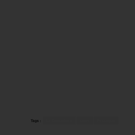
Tags :
La Talaudière
Loire
Pétanque