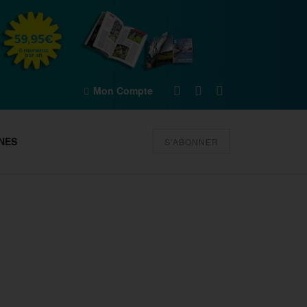
Mon Compte
NES
S'ABONNER