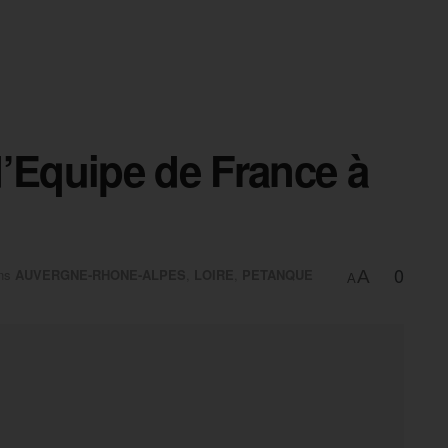
d’Equipe de France à
0
ns
AUVERGNE-RHONE-ALPES
,
LOIRE
,
PETANQUE
A
A