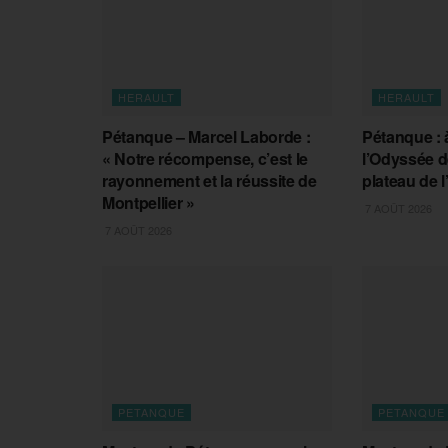
HERAULT
HERAULT
Pétanque – Marcel Laborde :
Pétanque : à
« Notre récompense, c’est le
l’Odyssée de
rayonnement et la réussite de
plateau de l
Montpellier »
7 AOÛT 2026
7 AOÛT 2026
PETANQUE
PETANQUE