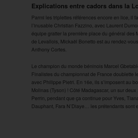
Explications entre cadors dans la Lo
Parmi les triplettes références encore en lice, il fa
l’inusable Christian Fazzino, avec Laurent Dumon
équipe gratter la première place du général des
de Levallois, Mickaël Bonetto est au rendez-vous
Anthony Cortes.
Le champion du monde béninois Marcel Gbetable e
Finalistes du championnat de France doublette le
avec Philippe Pietri. En 16e, ils s’imposent au b
Molinas (Tyson) ! Côté Madagascar, un sur deux :
Perrin, pendant que ça continue pour Yves, Tian
Dauphant, Fara N’Diaye… les prétendants sont 