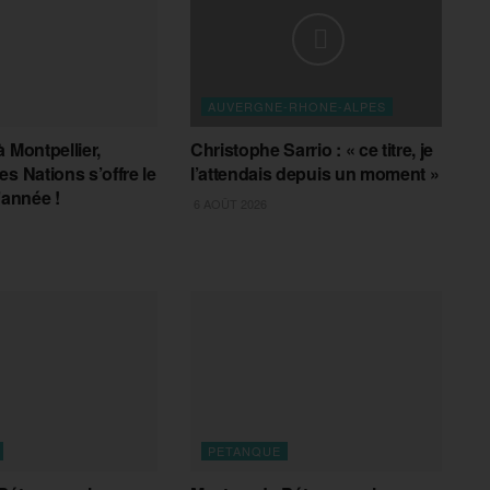
AUVERGNE-RHONE-ALPES
 Montpellier,
Christophe Sarrio : « ce titre, je
s Nations s’offre le
l’attendais depuis un moment »
’année !
6 AOÛT 2026
PETANQUE