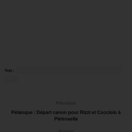
Tags :
Corse
Passion Pétanque Française
Pétanque
PPF
Précedent
Pétanque : Départ canon pour Rizzi et Cocciolo à
Pietrosella
Suivant