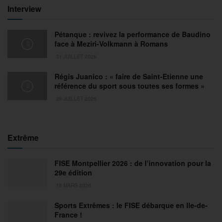
Interview
Pétanque : revivez la performance de Baudino
face à Meziri-Volkmann à Romans
31 JUILLET 2026
Régis Juanico : « faire de Saint-Etienne une
référence du sport sous toutes ses formes »
29 JUILLET 2026
Extrême
FISE Montpellier 2026 : de l’innovation pour la
29e édition
18 MARS 2026
Sports Extrêmes : le FISE débarque en Ile-de-
France !