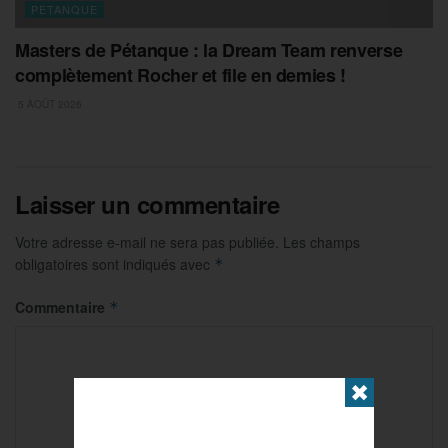
PETANQUE
Masters de Pétanque : la Dream Team renverse
complètement Rocher et file en demies !
5 AOÛT 2026
Laisser un commentaire
Votre adresse e-mail ne sera pas publiée.
Les champs
obligatoires sont indiqués avec
*
Commentaire
*
✖