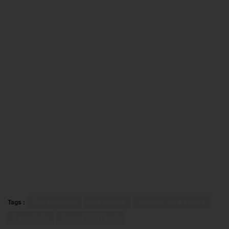
Tags :
Flora Vautier
Handisport
Jeux paralympiques
Paris 2024
Team SPORTMAG