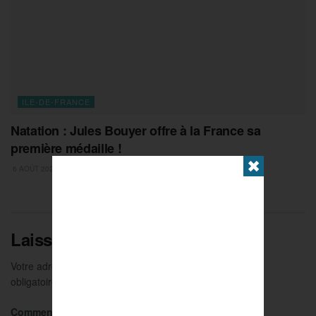
ILE-DE-FRANCE
Natation : Jules Bouyer offre à la France sa
première médaille !
✖
6 AOÛT 2026
Laisser un commentaire
Votre adresse e-mail ne sera pas publiée.
Les champs
obligatoires sont indiqués avec
*
Commentaire
*