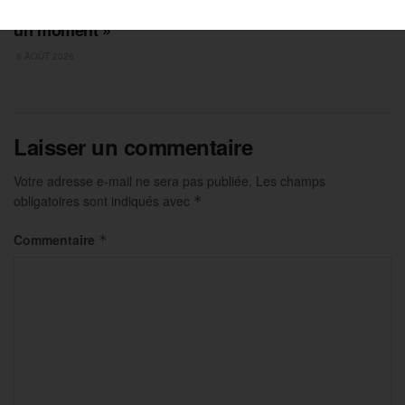
Christophe Sarrio : « ce titre, je l’attendais depuis
un moment »
6 AOÛT 2026
Laisser un commentaire
Votre adresse e-mail ne sera pas publiée.
Les champs
obligatoires sont indiqués avec
*
Commentaire
*