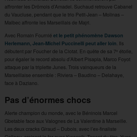
affronter les Drômois d’Amadei. Suchaud retrouve Cabanel
du Vaucluse, pendant que le trio Petit-Jean – Molinas –
Malbec affronte les Marseillais de Majri.
Avec Romain Fournié
et le petit phénomène Dawson
Herlemann, Jean-Michel Puccinelli peut aller loin
. Ils
débutent par Foucher de la Ciotat. En quête de sa 7
étoile,
e
pour égaler le record absolu d’Albert Pisapia, Marco Foyot
attaque par la triplette Junes. Trois vainqueurs de la
Marseillaise ensemble : Riviera – Baudino – Delahaye,
face à Daziano.
Pas d’énormes chocs
Alerte champion du monde, avec le Béninois Marcel
Gbetable face aux Valognes de La Valentine à Marseille.
Les deux cracks Giraud – Dubois, avec l’ex-finaliste
Galleau, croisent le fer avec Kwasnik. Tenant du titre, Yves