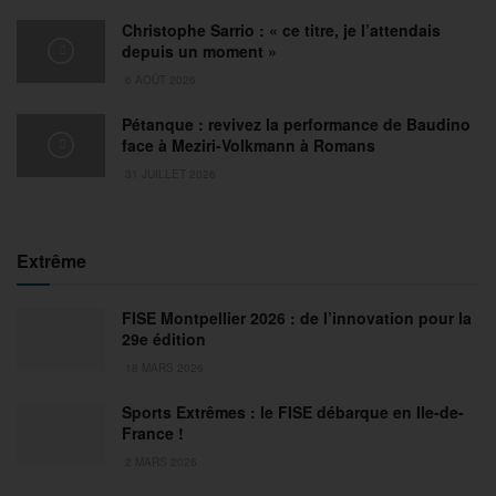
Christophe Sarrio : « ce titre, je l’attendais
depuis un moment »
6 AOÛT 2026
Pétanque : revivez la performance de Baudino
face à Meziri-Volkmann à Romans
31 JUILLET 2026
Extrême
FISE Montpellier 2026 : de l’innovation pour la
29e édition
18 MARS 2026
Sports Extrêmes : le FISE débarque en Ile-de-
France !
2 MARS 2026