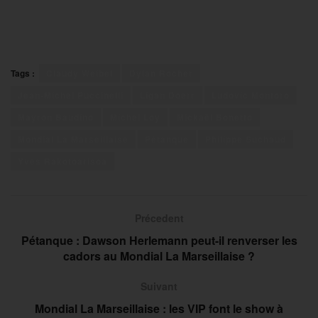
Tags :
Claudy Weibel
Dylan Rocher
Jean-Michel Puccinelli
Ligan Doerr
Ludovic Montoro
Mayron Baudino
Michel Loy
Mickaël Bonetto
Mondial La Marseillaise
Pétanque
Philippe Suchaud
Yves Rakotoarisoa
Précedent
Pétanque : Dawson Herlemann peut-il renverser les
cadors au Mondial La Marseillaise ?
Suivant
Mondial La Marseillaise : les VIP font le show à