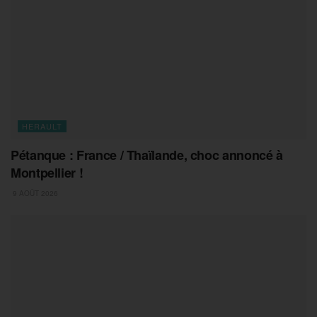
HERAULT
Pétanque : France / Thaïlande, choc annoncé à
Montpellier !
9 AOÛT 2026