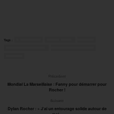
Tags :
Aurélie Bories
Camille Picard.
Marseille
Mondial La Marseillaise
Nadège Baussian-Protat
Pétanque
Précedent
Mondial La Marseillaise : Fanny pour démarrer pour
Rocher !
Suivant
Dylan Rocher : « J’ai un entourage solide autour de