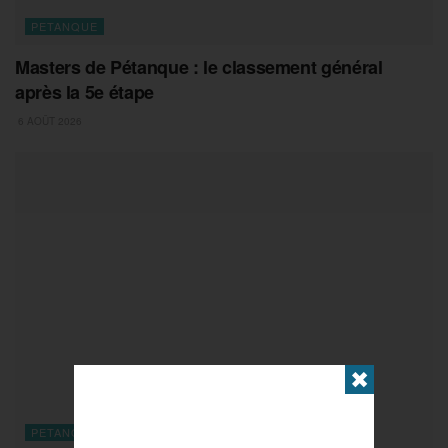
PETANQUE
Masters de Pétanque : le classement général
après la 5e étape
6 AOÛT 2026
✖
PETANQUE