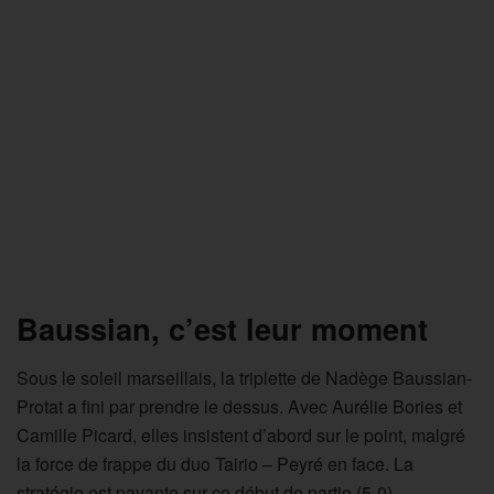
Baussian, c’est leur moment
Sous le soleil marseillais, la triplette de Nadège Baussian-
Protat a fini par prendre le dessus. Avec Aurélie Bories et
Camille Picard, elles insistent d’abord sur le point, malgré
la force de frappe du duo Tairio – Peyré en face. La
stratégie est payante sur ce début de partie (5-0).