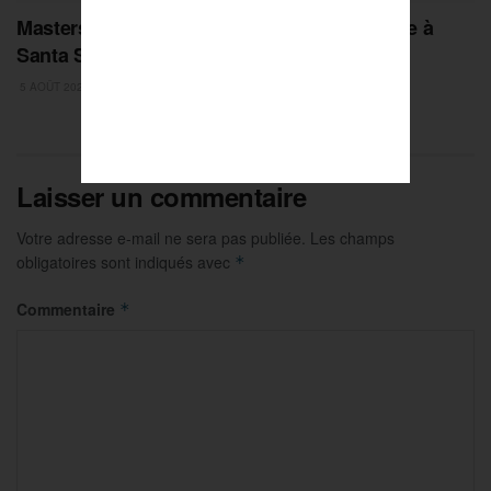
Masters de Pétanque : la Dream Team royale à
Santa Susanna !
5 AOÛT 2026
Laisser un commentaire
Votre adresse e-mail ne sera pas publiée.
Les champs
obligatoires sont indiqués avec
*
Commentaire
*