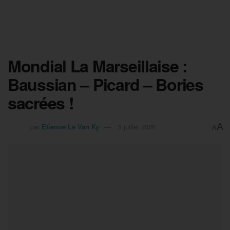
Mondial La Marseillaise :
Baussian – Picard – Bories
sacrées !
A
par
Etienne Le Van Ky
5 juillet 2026
A