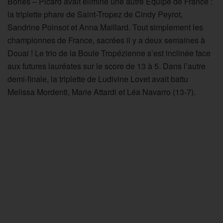
Bories – Picard avait éliminé une autre Equipe de France :
la triplette phare de Saint-Tropez de Cindy Peyrot,
Sandrine Poinsot et Anna Maillard. Tout simplement les
championnes de France, sacrées il y a deux semaines à
Douai ! Le trio de la Boule Tropézienne s’est inclinée face
aux futures lauréates sur le score de 13 à 5. Dans l’autre
demi-finale, la triplette de Ludivine Lovet avait battu
Melissa Mordenti, Marie Attardi et Léa Navarro (13-7).