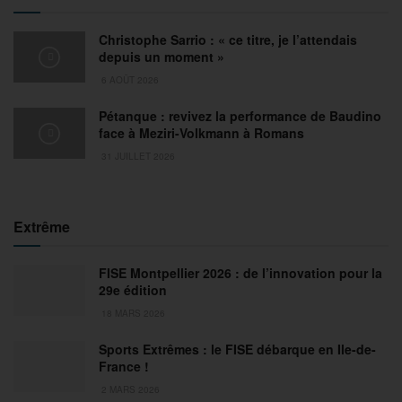
Christophe Sarrio : « ce titre, je l’attendais
depuis un moment »
6 AOÛT 2026
Pétanque : revivez la performance de Baudino
face à Meziri-Volkmann à Romans
31 JUILLET 2026
Extrême
FISE Montpellier 2026 : de l’innovation pour la
29e édition
18 MARS 2026
Sports Extrêmes : le FISE débarque en Ile-de-
France !
2 MARS 2026