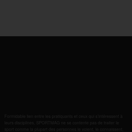
Formidable lien entre les pratiquants et ceux qui s’intéressent à
leurs disciplines, SPORTMAG ne se contente pas de traiter le
sport comme la plupart des personnes le voient, le connaissent,