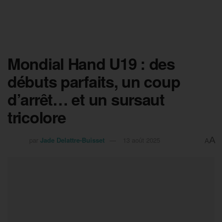
Mondial Hand U19 : des
débuts parfaits, un coup
d’arrêt… et un sursaut
tricolore
A
par
Jade Delattre-Buisset
13 août 2025
A