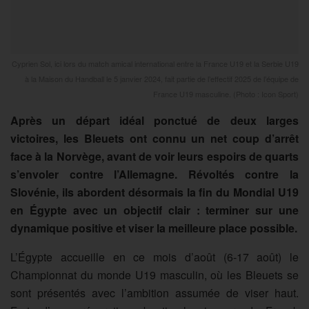
Cyprien Sol, ici lors du match amical international entre la France U19 et la Serbie U19
à la Maison du Handball le 5 janvier 2024, fait partie de l’effectif 2025 de l’équipe de
France U19 masculine. (Photo : Icon Sport)
Après un départ idéal ponctué de deux larges
victoires, les Bleuets ont connu un net coup d’arrêt
face à la Norvège, avant de voir leurs espoirs de quarts
s’envoler contre l’Allemagne. Révoltés contre la
Slovénie, ils abordent désormais la fin du Mondial U19
en Égypte avec un objectif clair : terminer sur une
dynamique positive et viser la meilleure place possible.
L’Égypte accueille en ce mois d’août (6-17 août) le
Championnat du monde U19 masculin, où les Bleuets se
sont présentés avec l’ambition assumée de viser haut.