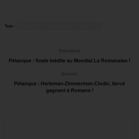
Tags :
France
Mondial Hand U19 Masculin
Précedent
Pétanque : finale inédite au Mondial La Romanaise !
Suivant
Pétanque : Herleman-Zimmerman-Clodic, tiercé
gagnant à Romans !