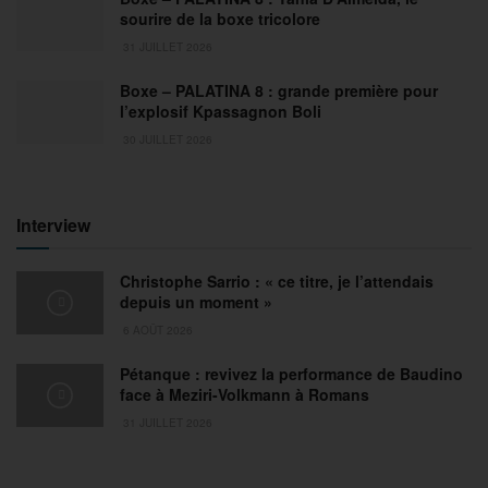
sourire de la boxe tricolore
31 JUILLET 2026
Boxe – PALATINA 8 : grande première pour
l’explosif Kpassagnon Boli
30 JUILLET 2026
Interview
Christophe Sarrio : « ce titre, je l’attendais
depuis un moment »
6 AOÛT 2026
Pétanque : revivez la performance de Baudino
face à Meziri-Volkmann à Romans
31 JUILLET 2026