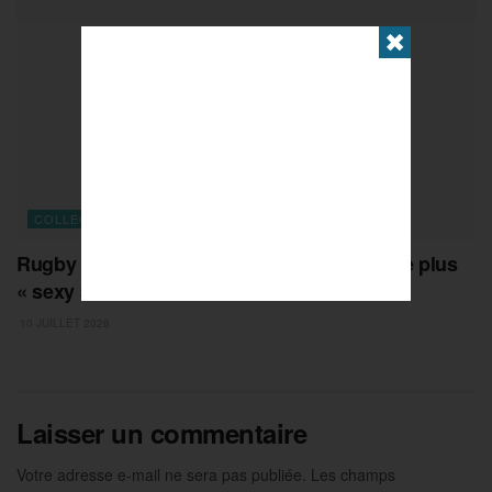
✖
COLLECTIFS
Rugby : face à l’Australie, le XV de France le plus
« sexy » de l’été
10 JUILLET 2026
Laisser un commentaire
Votre adresse e-mail ne sera pas publiée.
Les champs