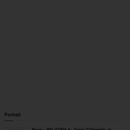
Portrait
Boxe – PALATINA 8 : Tania D’Almeida, le