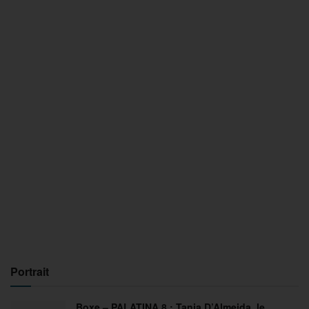
Portrait
Boxe – PALATINA 8 : Tania D’Almeida, le