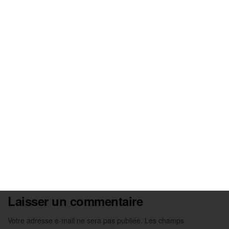
NON CLASSÉ
Hockey sur glace : les Bleus vainqueurs in
extremis du Japon pour lancer le Mondial D1A
2 MAI 2026
Laisser un commentaire
Votre adresse e-mail ne sera pas publiée.
Les champs