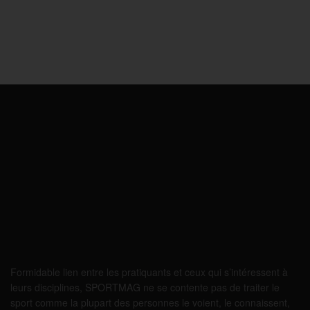
Formidable lien entre les pratiquants et ceux qui s’intéressent à
leurs disciplines, SPORTMAG ne se contente pas de traiter le
sport comme la plupart des personnes le voient, le connaissent,