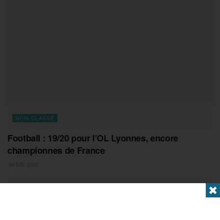
NON CLASSÉ
Football : 19/20 pour l’OL Lyonnes, encore
championnes de France
30 MAI 2026
✖