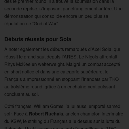
dès le premier round, il a trouvé la soumission dans la
seconde reprise, s’imposant par étranglement arrière. Une
démonstration qui consolide encore un peu plus sa
réputation de “God of War”.
Débuts réussis pour Sola
À noter également les débuts remarqués d’Axel Sola, qui
réussit le grand saut depuis l’ARES. Le Niçois affrontait
Rhys McKee en welterweight. Malgré un combat accepté
en short notice et dans une catégorie supérieure, le
Français a impressionné en stoppant l’Irlandais par TKO
au troisième round, grâce à un enchaînement puissant
concluant au sol.
Côté français, William Gomis l’a lui aussi emporté samedi
soir. Face à
Robert Ruchala
, ancien champion intérimaire
du KSW, le striking du Français a le dessus sur la lutte du
Polonais. Un 4
succès en autant d’apparitions à l’UFC
e