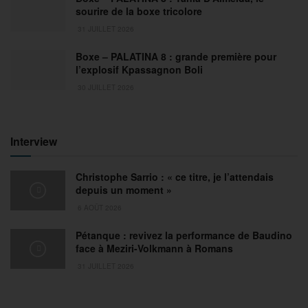
sourire de la boxe tricolore
31 JUILLET 2026
Boxe – PALATINA 8 : grande première pour
l’explosif Kpassagnon Boli
30 JUILLET 2026
Interview
Christophe Sarrio : « ce titre, je l’attendais
depuis un moment »
6 AOÛT 2026
Pétanque : revivez la performance de Baudino
face à Meziri-Volkmann à Romans
31 JUILLET 2026