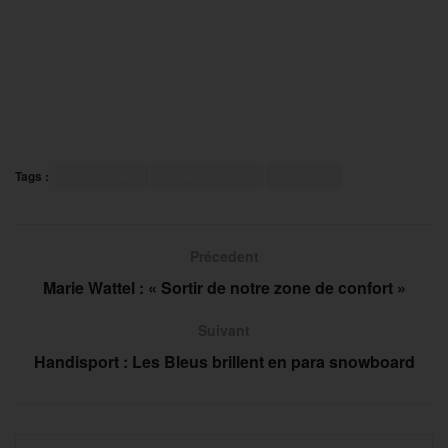
Tags :
Giant Open
Mewen Tomac
Natation
Précedent
Marie Wattel : « Sortir de notre zone de confort »
Suivant
Handisport : Les Bleus brillent en para snowboard