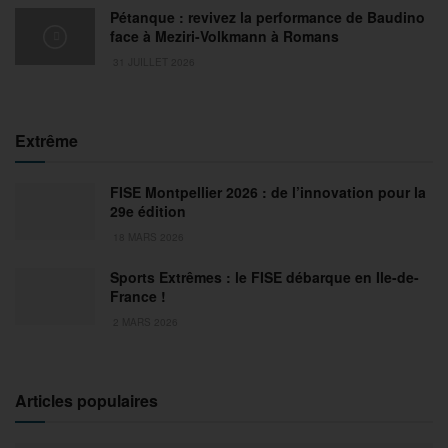
Pétanque : revivez la performance de Baudino
face à Meziri-Volkmann à Romans
31 JUILLET 2026
Extrême
FISE Montpellier 2026 : de l’innovation pour la
29e édition
18 MARS 2026
Sports Extrêmes : le FISE débarque en Ile-de-
France !
2 MARS 2026
Articles populaires