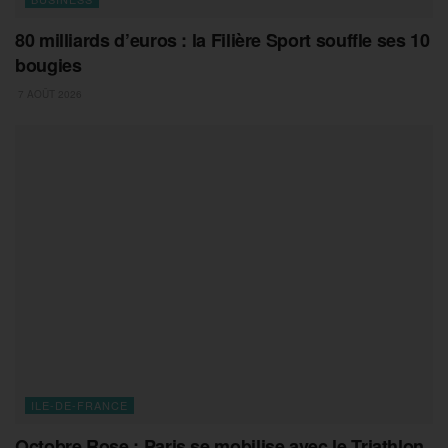
80 milliards d’euros : la Filière Sport souffle ses 10
bougies
7 AOÛT 2026
ILE-DE-FRANCE
Octobre Rose : Paris se mobilise avec le Triathlon