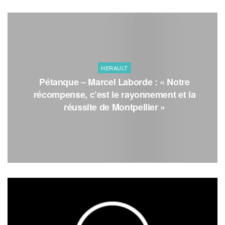
HERAULT
Pétanque – Marcel Laborde : « Notre
récompense, c’est le rayonnement et la
réussite de Montpellier »