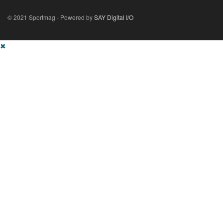
© 2021 Sportmag - Powered by
SAY Digital I/O
✖