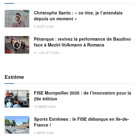
Christophe Sarrio : « ce titre, je l’attendais
depuis un moment »
6 AOÛT 2026
Pétanque : revivez la performance de Baudino
face à Meziri-Volkmann à Romans
31 JUILLET 2026
Extrême
FISE Montpellier 2026 : de l’innovation pour la
29e édition
18 MARS 2026
Sports Extrêmes : le FISE débarque en Ile-de-
France !
2 MARS 2026