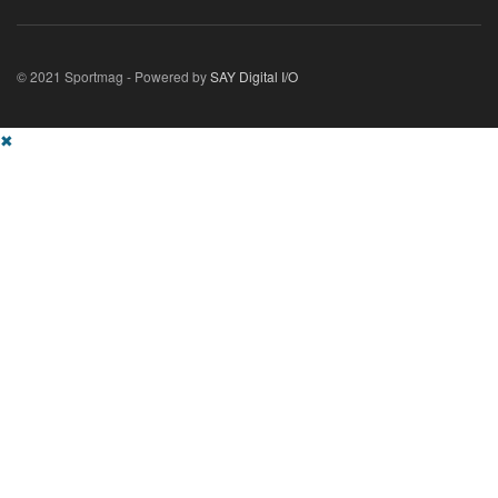
© 2021 Sportmag - Powered by
SAY Digital I/O
✖