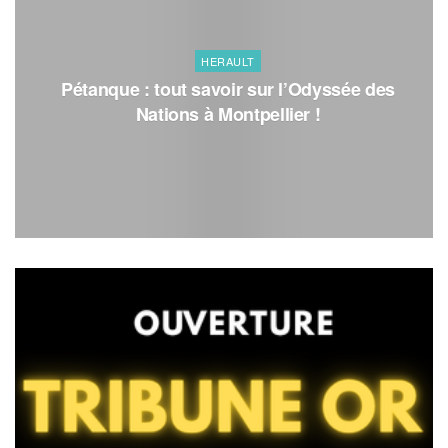
HERAULT
Pétanque : tout savoir sur l’Odyssée des
Nations à Montpellier !