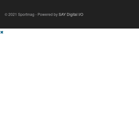
© 2021 Sportmag - Powered by
SAY Digital I/O
✖