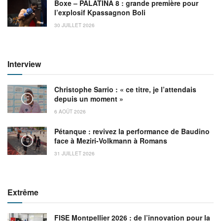
Boxe – PALATINA 8 : grande première pour
l’explosif Kpassagnon Boli
30 JUILLET 2026
Interview
Christophe Sarrio : « ce titre, je l’attendais
depuis un moment »
6 AOÛT 2026
Pétanque : revivez la performance de Baudino
face à Meziri-Volkmann à Romans
31 JUILLET 2026
Extrême
FISE Montpellier 2026 : de l’innovation pour la