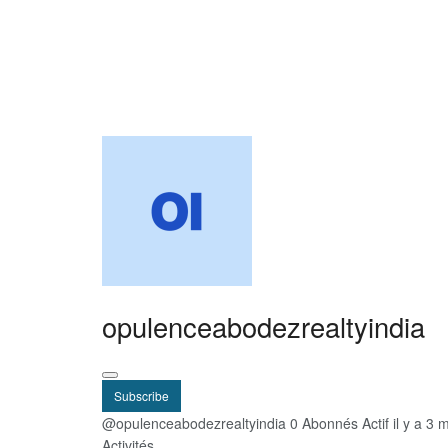
opulenceabodezrealtyindia
Subscribe
@opulenceabodezrealtyindia
0 Abonnés
Actif il y a 3
Activités