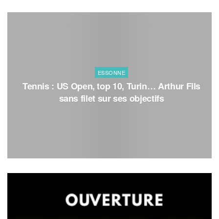
ESSONNE
Tennis : US Open, top 10, Turin… Arthur Fils
sans filet sur ses objectifs