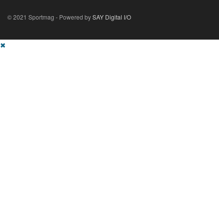
© 2021 Sportmag - Powered by
SAY Digital I/O
✖