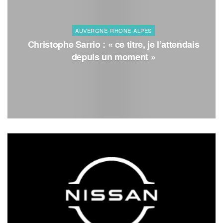
AUVERGNE-RHONE-ALPES
Christophe Sarrio : « ce titre, je l’attendais
depuis un moment »