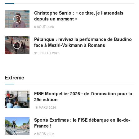
Christophe Sarrio : « ce titre, je l’attendais
depuis un moment »
6 AOÛT 2026
Pétanque : revivez la performance de Baudino
face à Meziri-Volkmann à Romans
31 JUILLET 2026
Extrême
FISE Montpellier 2026 : de l’innovation pour la
29e édition
18 MARS 2026
Sports Extrêmes : le FISE débarque en Ile-de-
France !
2 MARS 2026