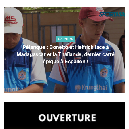
AVEYRON
Pétanque : Bonetto et Helfrick face à
Madagascar et la Thaïlande, dernier carré
épique à Espalion !