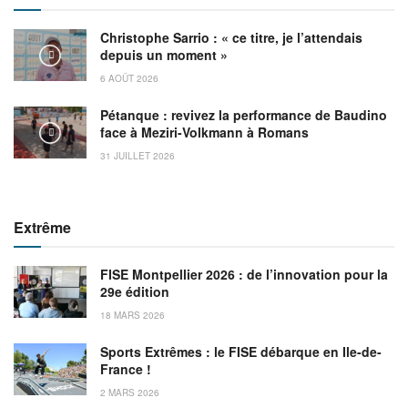
Christophe Sarrio : « ce titre, je l’attendais
depuis un moment »
6 AOÛT 2026
Pétanque : revivez la performance de Baudino
face à Meziri-Volkmann à Romans
31 JUILLET 2026
Extrême
FISE Montpellier 2026 : de l’innovation pour la
29e édition
18 MARS 2026
Sports Extrêmes : le FISE débarque en Ile-de-
France !
2 MARS 2026