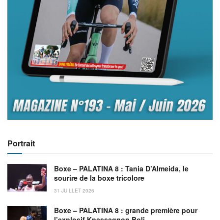
Portrait
Boxe – PALATINA 8 : Tania D’Almeida, le
sourire de la boxe tricolore
31 JUILLET 2026
Boxe – PALATINA 8 : grande première pour
l’explosif Kpassagnon Boli