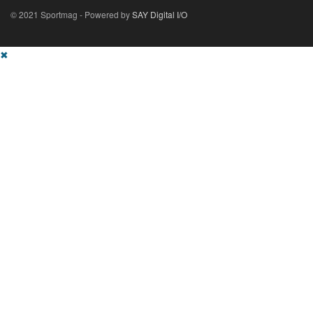
© 2021 Sportmag - Powered by
SAY Digital I/O
✖