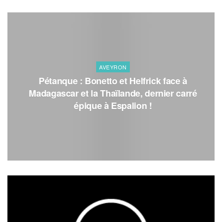
AVEYRON
Pétanque : Bonetto et Helfrick face à
Madagascar et la Thaïlande, dernier carré
épique à Espalion !