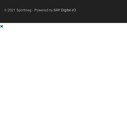
© 2021 Sportmag - Powered by
SAY Digital I/O
✖