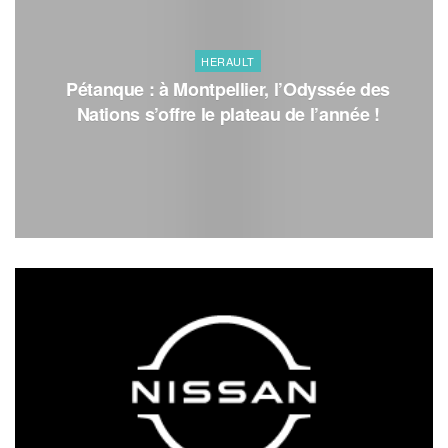
HERAULT
Pétanque : à Montpellier, l’Odyssée des
Nations s’offre le plateau de l’année !