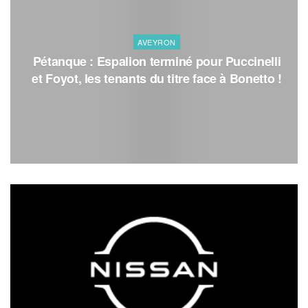
AVEYRON
Pétanque : Espalion terminé pour Puccinelli
et Foyot, les tenants du titre face à Bonetto !