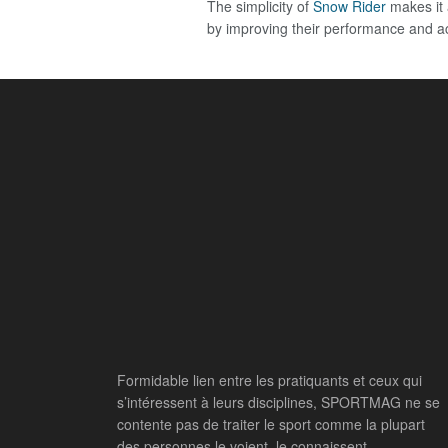
The simplicity of
Snow Rider
makes it 
by improving their performance and ac
Formidable lien entre les pratiquants et ceux qui
s’intéressent à leurs disciplines, SPORTMAG ne se
contente pas de traiter le sport comme la plupart
des personnes le voient, le connaissent,