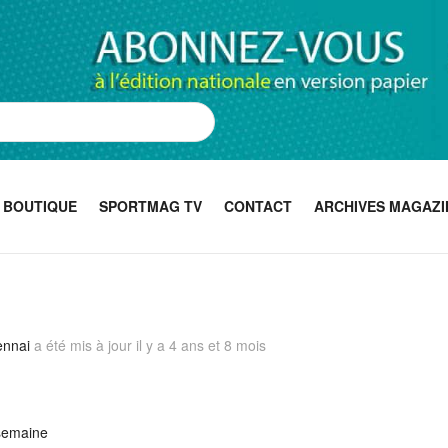
BOUTIQUE
SPORTMAG TV
CONTACT
ARCHIVES MAGAZI
ennai
a été mis à jour
il y a 4 ans et 8 mois
 semaine