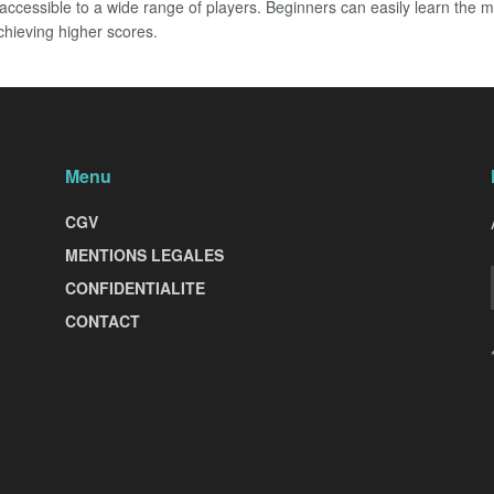
accessible to a wide range of players. Beginners can easily learn the 
hieving higher scores.
Menu
CGV
MENTIONS LEGALES
CONFIDENTIALITE
CONTACT