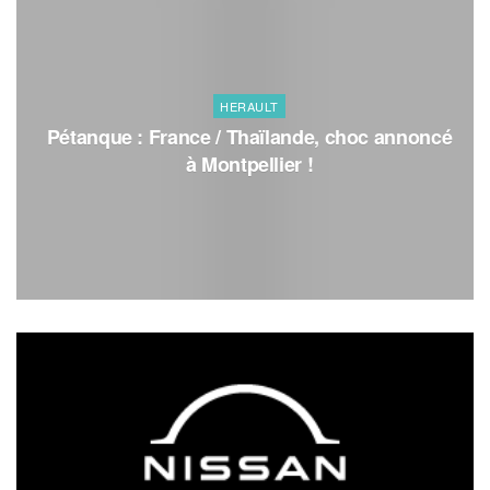
HERAULT
Pétanque : France / Thaïlande, choc annoncé
à Montpellier !