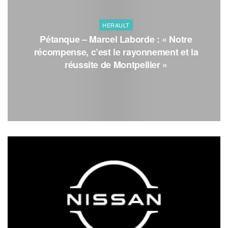
HERAULT
Pétanque – Marcel Laborde : « Notre
récompense, c’est le rayonnement et la
réussite de Montpellier »