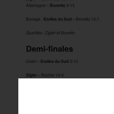
Allemagne –
Bonetto
0-13
Barrage :
Etoiles du Sud
– Bonetto 13-7
Qualifiés : Zigler et Bonetto
Demi-finales
Doerr –
Etoiles du Sud
3-13
Zigler
– Rocher 13-9
Finale
Etoiles du Sud
– Zigler 13-0