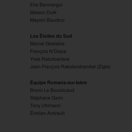
Elie Benmergui
Maison Durk
Mayron Baudino
Les Étoiles du Sud
Marcel Gbetable
François N’Diaye
Yves Rakotoarisoa
Jean-François Rakotondrainibé (Zigle)
Équipe Romans-sur-Isère
Bruno Le Boursicaud
Stéphane Garin
Tony Uhlmann
Émilien Amirault