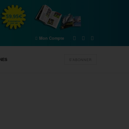
Mon Compte
NES
S'ABONNER