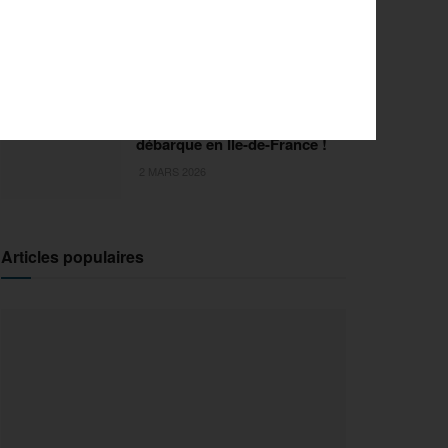
FISE Montpellier 2026 : de
l’innovation pour la 29e
édition
18 MARS 2026
Sports Extrêmes : le FISE
débarque en Ile-de-France !
2 MARS 2026
Articles populaires