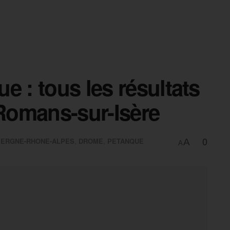
e : tous les résultats
 Romans-sur-Isère
0
ERGNE-RHONE-ALPES
,
DROME
,
PETANQUE
A
A