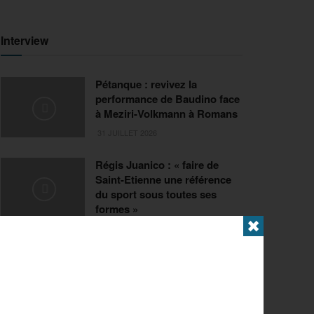
Interview
Pétanque : revivez la
performance de Baudino face
à Meziri-Volkmann à Romans
31 JUILLET 2026
Régis Juanico : « faire de
Saint-Etienne une référence
du sport sous toutes ses
formes »
✖
29 JUILLET 2026
Extrême