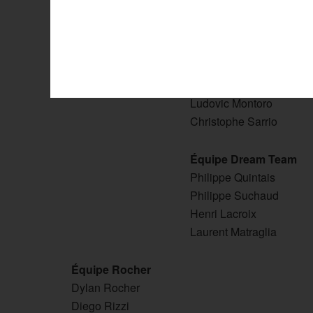
Rappel des
Équipe Bonetto (tenants
Mickaël Bonetto
Yoann Cousin
Ludovic Montoro
Christophe Sarrio
Équipe Dream Team
Philippe Quintais
Philippe Suchaud
Henri Lacroix
Laurent Matraglia
Équipe Rocher
Dylan Rocher
Diego Rizzi