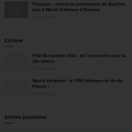
Pétanque : revivez la performance de Baudino
face à Meziri-Volkmann à Romans
31 JUILLET 2026
Extrême
FISE Montpellier 2026 : de l’innovation pour la
29e édition
18 MARS 2026
Sports Extrêmes : le FISE débarque en Ile-de-
France !
2 MARS 2026
Articles populaires