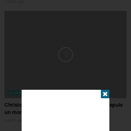
7 AOÛT 2026
AUVERGNE-RHONE-ALPES
✖
Christophe Sarrio : « ce titre, je l’attendais depuis
un moment »
6 AOÛT 2026