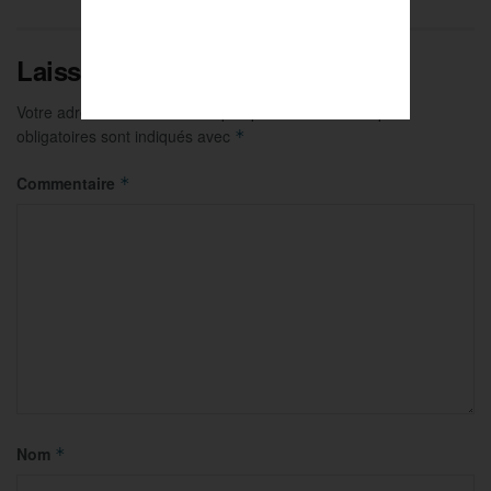
Laisser un commentaire
Votre adresse e-mail ne sera pas publiée.
Les champs
obligatoires sont indiqués avec
*
Commentaire
*
Nom
*