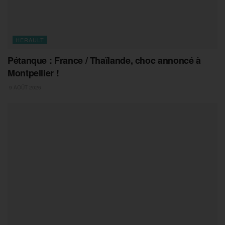
HERAULT
Pétanque : France / Thaïlande, choc annoncé à
Montpellier !
9 AOÛT 2026