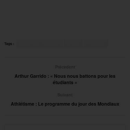
Tags :
Masters de Pétanque
Nevers
Pétanque
Précedent
Arthur Garrido : « Nous nous battons pour les
étudiants »
Suivant
Athlétisme : Le programme du jour des Mondiaux