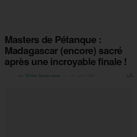
Masters de Pétanque :
Madagascar (encore) sacré
après une incroyable finale !
A
par
Olivier Navarranne
21 août 2025
A