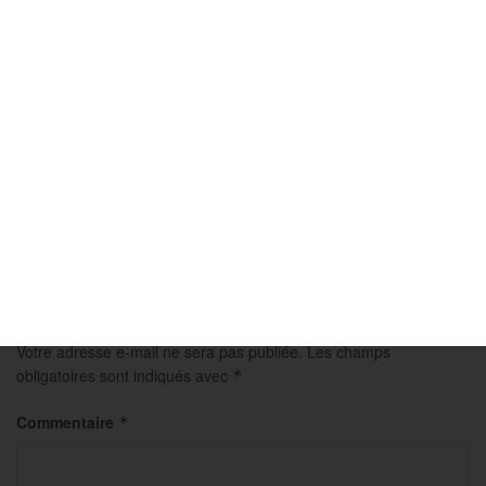
PETANQUE
Masters de Pétanque : la Dream Team renverse
complètement Rocher et file en demies !
5 AOÛT 2026
Laisser un commentaire
Votre adresse e-mail ne sera pas publiée.
Les champs
obligatoires sont indiqués avec
*
Commentaire
*