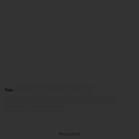
Tags :
Christophe Sarrio
Madagascar
Masters de Pétanque
Mickaël Bonetto
Nevers
Pétanque
Yohan Cousin
Précedent