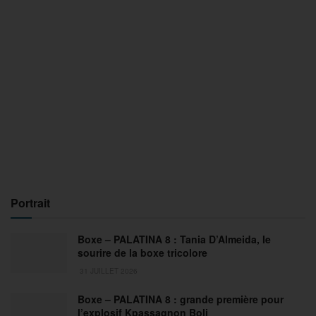
Portrait
Boxe – PALATINA 8 : Tania D’Almeida, le
sourire de la boxe tricolore
31 JUILLET 2026
Boxe – PALATINA 8 : grande première pour
l’explosif Kpassagnon Boli