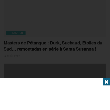
PETANQUE
Masters de Pétanque : Durk, Suchaud, Etoiles du
Sud… remontadas en série à Santa Susanna !
5 AOÛT 2026
✖