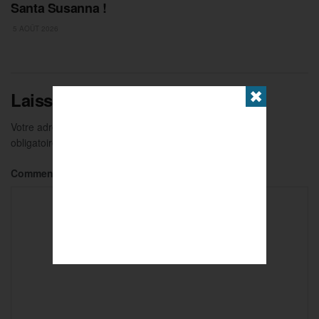
Santa Susanna !
5 AOÛT 2026
Laisser un commentaire
✖
Votre adresse e-mail ne sera pas publiée.
Les champs
obligatoires sont indiqués avec
*
Commentaire
*