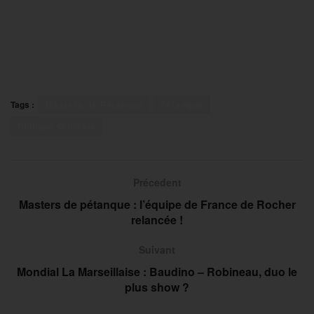
Tags :
Masters de Pétanque
Pétanque
Philippe Quintais
Précedent
Masters de pétanque : l’équipe de France de Rocher
relancée !
Suivant
Mondial La Marseillaise : Baudino – Robineau, duo le
plus show ?