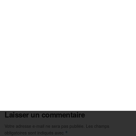
AUVERGNE-RHONE-ALPES
Tour de France 2026 : présentation de la 19ème
étape
24 JUILLET 2026
Laisser un commentaire
Votre adresse e-mail ne sera pas publiée.
Les champs
obligatoires sont indiqués avec
*