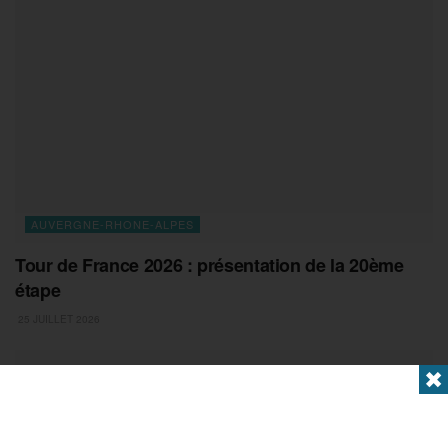
AUVERGNE-RHONE-ALPES
Tour de France 2026 : présentation de la 20ème
étape
25 JUILLET 2026
✖