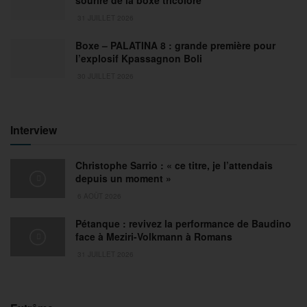
sourire de la boxe tricolore
31 JUILLET 2026
Boxe – PALATINA 8 : grande première pour
l’explosif Kpassagnon Boli
30 JUILLET 2026
Interview
Christophe Sarrio : « ce titre, je l’attendais
depuis un moment »
6 AOÛT 2026
Pétanque : revivez la performance de Baudino
face à Meziri-Volkmann à Romans
31 JUILLET 2026