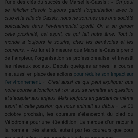
l’une des clés du succès de
Marseille-Cassis
:
« On
peut
se féliciter d’avoir toujours gardé l’organisation avec le
club et la ville de Cassis, nous ne sommes pas une société
spécialisée dans l’événementiel sportif.
On a su garder
cette proximité, cet esprit, ce qui fait notre âme. Tout le
monde a toujours le sourire, chez les bénévoles et les
coureurs.
»
Au fur et à mesure que Marselle-Cassis prend
de l’ampleur, l’organisation se professionnalise, et investit
les réseaux sociaux. Depuis quelques années, la course
met aussi en place des actions
pour réduire son impact sur
l’environnement.
« C’est aussi ce qui peut expliquer que
notre course a fonctionné :
on a su se remettre en question
et s’adapter aux enjeux.
Mais toujours en gardant ce même
esprit et cette passion qui nous animait au début »
Le 30
octobre prochain, les coureurs s’élanceront du pied du
Vélodrome pour une 43e édition. La marque d’un retour à
la normale, très attendu autant par les coureurs que pour
ceux qui la font vivre, depuis plus de quarante ans.