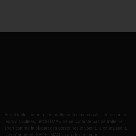
Formidable lien entre les pratiquants et ceux qui s’intéressent à
leurs disciplines, SPORTMAG ne se contente pas de traiter le
sport comme la plupart des personnes le voient, le connaissent,
l’appréhendent. SPORTMAG va au-delà du sport…