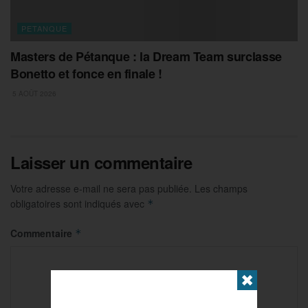
PETANQUE
Masters de Pétanque : la Dream Team surclasse
Bonetto et fonce en finale !
5 AOÛT 2026
Laisser un commentaire
Votre adresse e-mail ne sera pas publiée.
Les champs
obligatoires sont indiqués avec
*
Commentaire
*
✖