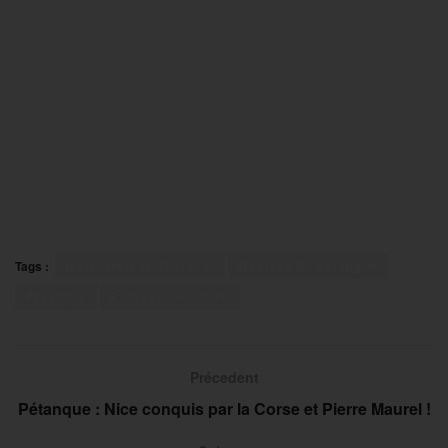
Tags :
Marie-Hélène Thoraval
Masters de Pétanque
Pétanque
Romans-sur-Isère
Précedent
Pétanque : Nice conquis par la Corse et Pierre Maurel !