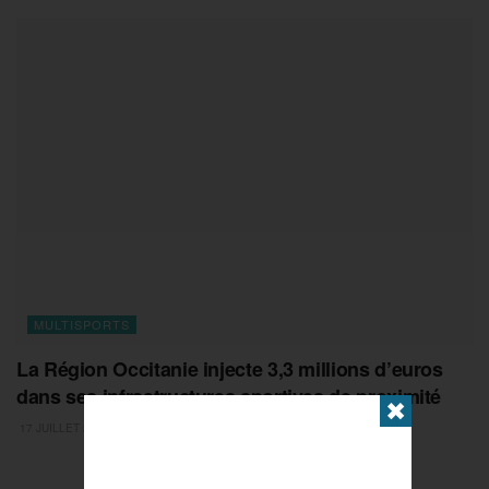
MULTISPORTS
La Région Occitanie injecte 3,3 millions d’euros
dans ses infrastructures sportives de proximité
✖
17 JUILLET 2026