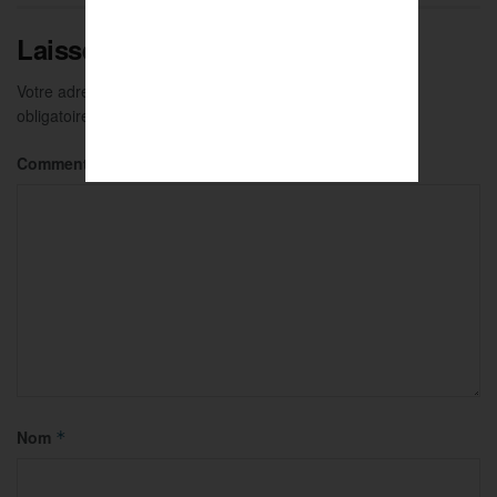
Laisser un commentaire
Votre adresse e-mail ne sera pas publiée.
Les champs
obligatoires sont indiqués avec
*
Commentaire
*
Nom
*