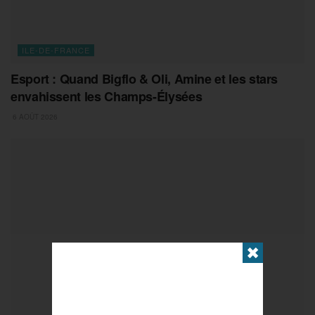
ILE-DE-FRANCE
Esport : Quand Bigflo & Oli, Amine et les stars
envahissent les Champs-Élysées
6 AOÛT 2026
✖