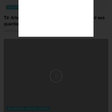
CENTRE-VAL DE LOIRE
Tir Arbalète : le championnat d’Europe prend ses
quartiers à Châteauroux
3 AOÛT 2026
AUVERGNE-RHONE-ALPES