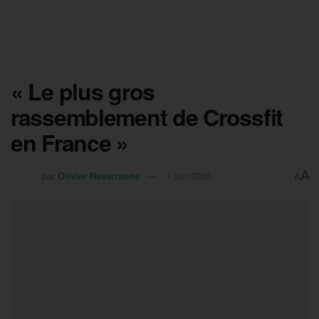
« Le plus gros
rassemblement de Crossfit
en France »
A
par
Olivier Navarranne
1 juin 2025
A