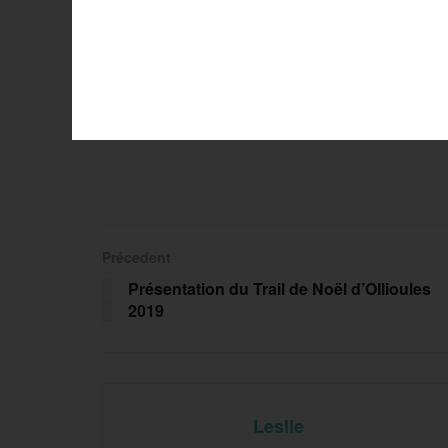
Précedent
Présentation du Trail de Noël d’Ollioules
2019
Leslie