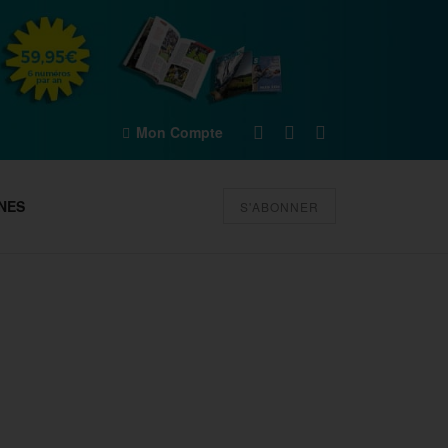
Mon Compte
NES
S'ABONNER