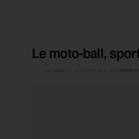
Le moto-ball, sport
par
Leslie
8 novembre 2019
dans
GRAND E