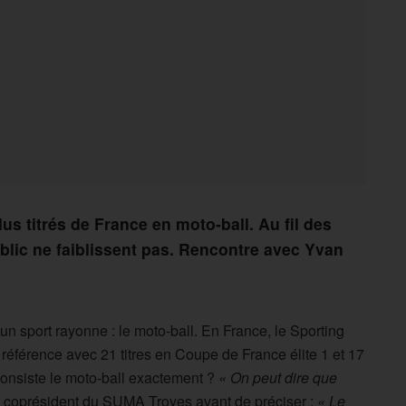
us titrés de France en moto-ball. Au fil des
blic ne faiblissent pas. Rencontre avec Yvan
n sport rayonne : le moto-ball. En France, le Sporting
référence avec 21 titres en Coupe de France élite 1 et 17
onsiste le moto-ball exactement ?
« On peut dire que
, coprésident du SUMA Troyes avant de préciser :
« Le