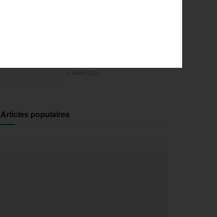
l’innovation pour la 29e
édition
18 MARS 2026
Sports Extrêmes : le FISE
débarque en Ile-de-France !
2 MARS 2026
Articles populaires