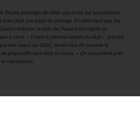
s
MA Troyes envisage de créer une école qui accueillerait
18 avec déjà une base de pilotage. En attendant que les
aston-Arbouin, le club de l’Aube a fait signer un
ison à venir.
« Il sera le premier salarié du club »
, précise
 son viseur sur 2022, année lors de laquelle le
es préparatifs sont déjà en cours.
« On accueillera près
 le coprésident.