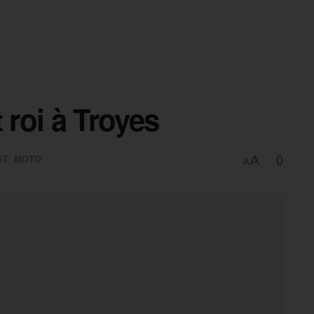
 roi à Troyes
0
ST
,
MOTO
A
A