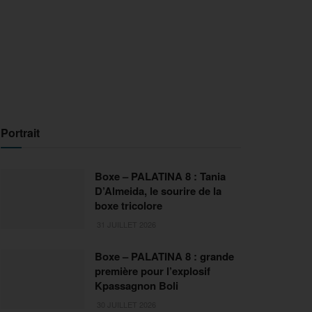
Portrait
Boxe – PALATINA 8 : Tania
D’Almeida, le sourire de la
boxe tricolore
31 JUILLET 2026
Boxe – PALATINA 8 : grande
première pour l’explosif
Kpassagnon Boli
30 JUILLET 2026