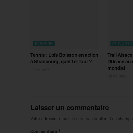
BAS-RHIN
ATHLETISM
Tennis : Loïs Boisson en action
Trail Alsac
à Strasbourg, quel 1er tour ?
l’Alsace au
mondial
17 MAI 2026
12 MAI 2026
Laisser un commentaire
Votre adresse e-mail ne sera pas publiée.
Les champs 
Commentaire
*