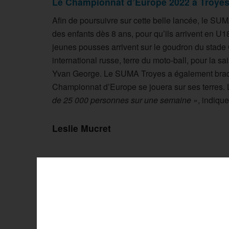
Le Championnat d’Europe 2022 à Troye
Afin de poursuivre sur cette belle lancée, le SU
des enfants dès 8 ans, pour qu’ils arrivent en U
jeunes pousses arrivent sur le goudron du stade G
international russe, terre du moto-ball, pour la sa
Yvan George. Le SUMA Troyes a également braqué
Championnat d’Europe se jouera sur ses terres. L
de 25 000 personnes sur une semaine »
, indique
Leslie Mucret