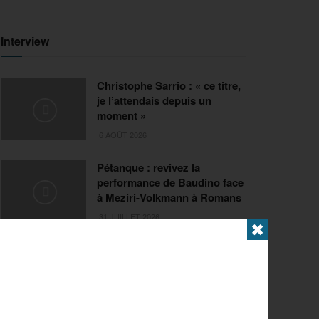
Interview
Christophe Sarrio : « ce titre,
je l’attendais depuis un
moment »
6 AOÛT 2026
Pétanque : revivez la
performance de Baudino face
à Meziri-Volkmann à Romans
31 JUILLET 2026
✖
Extrême
FISE Montpellier 2026 : de