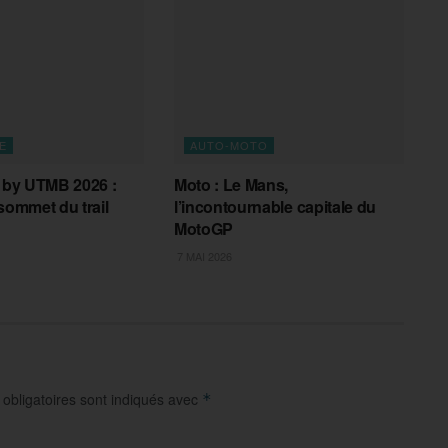
E
AUTO-MOTO
e by UTMB 2026 :
Moto : Le Mans,
 sommet du trail
l’incontournable capitale du
MotoGP
7 MAI 2026
obligatoires sont indiqués avec
*