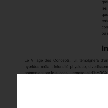
gra
les
que
red
con
ou 
I
Le Village des Concepts, lui, témoignera d’u
hybrides mêlant intensité physique, divertiss
notamment par le succès international d’HYROX
fitness compétitif.
Au-delà de l’exposition, le FITEX veut auss
pratiques. Démonstrations, trainings en live et ex
Les compétitions FITEX Showdown et FITEX Er