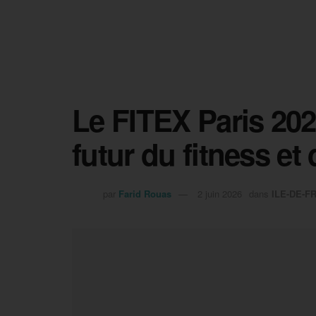
Le FITEX Paris 202
futur du fitness et
par
Farid Rouas
2 juin 2026
dans
ILE-DE-F