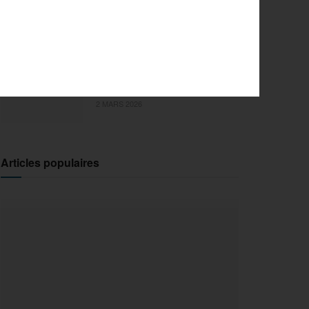
l’innovation pour la 29e
édition
18 MARS 2026
Sports Extrêmes : le FISE
débarque en Ile-de-France !
2 MARS 2026
Articles populaires