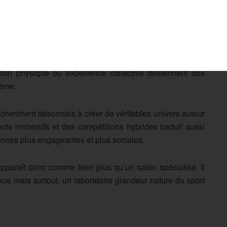
pensés pour attirer autant les pratiquants confirmés que
lus large du secteur. Le fitness ne se résume plus à une
it désormais dans une approche globale du mode de vie.
ation physique ou expérience collective deviennent des
même.
 cherchent désormais à créer de véritables univers autour
ts immersifs et des compétitions hybrides traduit aussi
nces plus engageantes et plus sociales.
paraît donc comme bien plus qu’un salon spécialisé. Il
ce mais surtout, un laboratoire grandeur nature du sport