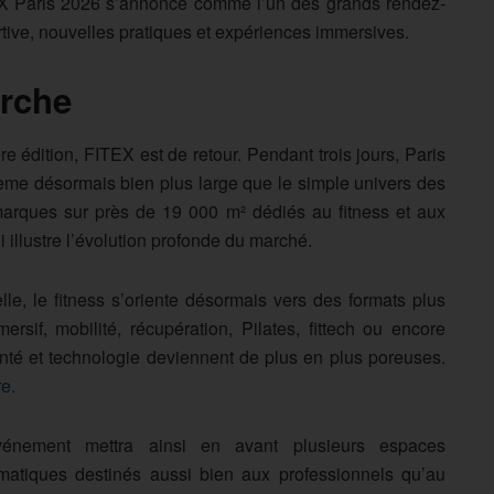
TEX Paris 2026 s’annonce comme l’un des grands rendez-
tive, nouvelles pratiques et expériences immersives.
arche
re édition, FITEX est de retour. Pendant trois jours, Paris
ème désormais bien plus large que le simple univers des
marques sur près de 19 000 m² dédiés au fitness et aux
illustre l’évolution profonde du marché.
lle, le fitness s’oriente désormais vers des formats plus
rsif, mobilité, récupération, Pilates, fittech ou encore
santé et technologie deviennent de plus en plus poreuses.
e.
vénement mettra ainsi en avant plusieurs espaces
matiques destinés aussi bien aux professionnels qu’au