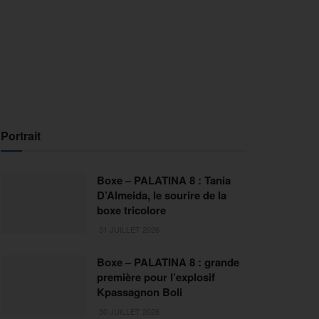
Portrait
Boxe – PALATINA 8 : Tania
D’Almeida, le sourire de la
boxe tricolore
31 JUILLET 2026
Boxe – PALATINA 8 : grande
première pour l’explosif
Kpassagnon Boli
30 JUILLET 2026