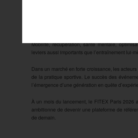
spectaculaire de l’événement, avec des formats 
les curieux.
Cette évolution du salon reflète une mutation p
logique de performance esthétique : il s’inscr
Mobilité, récupération, santé mentale, optimis
leviers aussi importants que l’entraînement lui-
Dans un marché en forte croissance, les acteurs
de la pratique sportive. Le succès des événemen
l’émergence d’une génération en quête d’expérie
À un mois du lancement, le FITEX Paris 2026 ap
ambitionne de devenir une plateforme de référen
de demain.