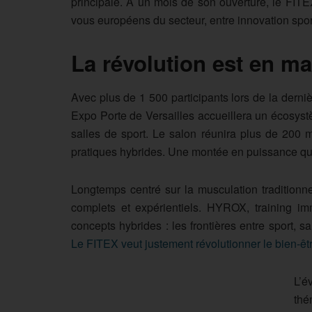
principale. À un mois de son ouverture, le FI
vous européens du secteur, entre innovation spor
La révolution est en m
Avec plus de 1 500 participants lors de la derniè
Expo Porte de Versailles accueillera un écosyst
salles de sport. Le salon réunira plus de 200 
pratiques hybrides. Une montée en puissance qui 
Longtemps centré sur la musculation traditionne
complets et expérientiels. HYROX, training imme
concepts hybrides : les frontières entre sport, 
Le FITEX veut justement révolutionner le bien-êtr
L’é
thé