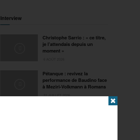
Interview
Christophe Sarrio : « ce titre,
je l’attendais depuis un
moment »
6 AOÛT 2026
Pétanque : revivez la
performance de Baudino face
à Meziri-Volkmann à Romans
31 JUILLET 2026
✖
Extrême
FISE Montpellier 2026 : de