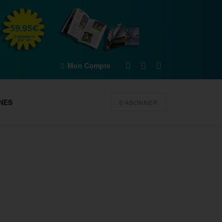
Mon Compte
NES
S'ABONNER