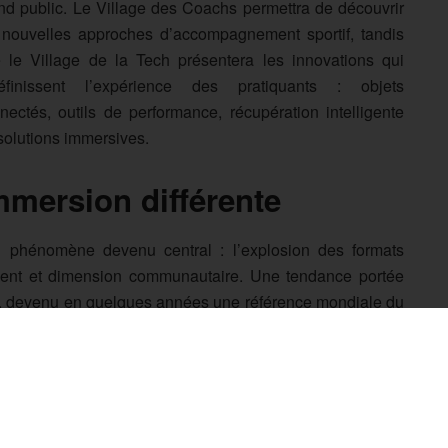
nd public. Le Village des Coachs permettra de découvrir
 nouvelles approches d’accompagnement sportif, tandis
 le Village de la Tech présentera les innovations qui
éfinissent l’expérience des pratiquants : objets
nectés, outils de performance, récupération intelligente
solutions immersives.
mmersion différente
n phénomène devenu central : l’explosion des formats
ement et dimension communautaire. Une tendance portée
, devenu en quelques années une référence mondiale du
i proposer une immersion concrète dans ces nouvelles
périences à tester sur place rythmeront les trois journées.
gs Series viendront également renforcer la dimension