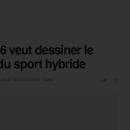
6 veut dessiner le
 du sport hybride
0
RANCE
,
MULTISPORTS
,
PARIS
A
A