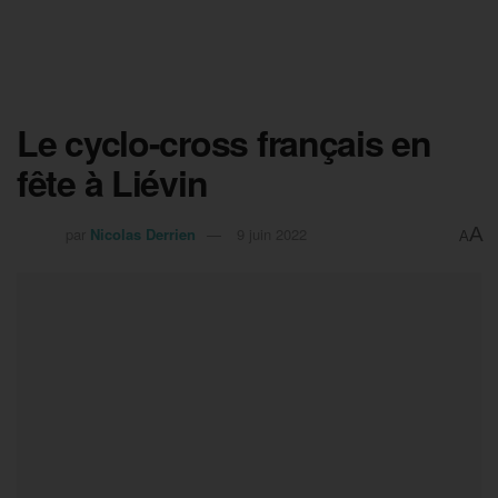
Le cyclo-cross français en
fête à Liévin
A
par
Nicolas Derrien
9 juin 2022
A