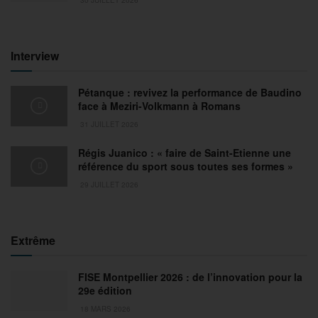
Interview
Pétanque : revivez la performance de Baudino
face à Meziri-Volkmann à Romans
31 JUILLET 2026
Régis Juanico : « faire de Saint-Etienne une
référence du sport sous toutes ses formes »
29 JUILLET 2026
Extrême
FISE Montpellier 2026 : de l’innovation pour la
29e édition
18 MARS 2026