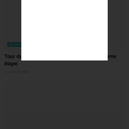
AUVERGNE-RHONE-ALPES
Tour de France 2026 : présentation de la 19ème
étape
24 JUILLET 2026