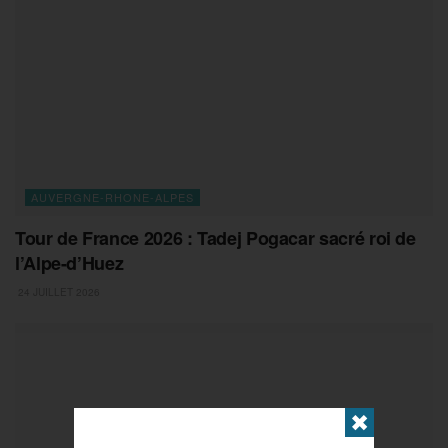
AUVERGNE-RHONE-ALPES
Tour de France 2026 : Tadej Pogacar sacré roi de
l’Alpe-d’Huez
24 JUILLET 2026
✖