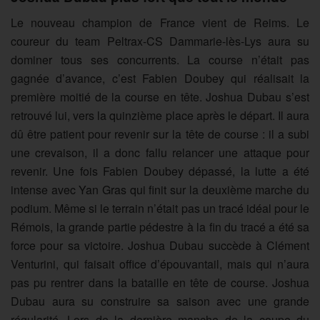
Le nouveau champion de France vient de Reims. Le
coureur du team Peltrax-CS Dammarie-l
è
s-Lys
aura su
dominer tous ses concurrents. La course n’était pas
gagnée d’avance, c’est Fabien Doubey qui réalisait la
première moitié de la course en tête. Joshua Dubau s’est
retrouvé lui, vers la quinzième place après le départ. Il aura
dû être patient pour revenir sur la tête de course : il a subi
une crevaison, il a donc fallu relancer une attaque pour
revenir. Une fois Fabien Doubey dépassé, la lutte a été
intense avec Yan Gras qui finit sur la deuxième marche du
podium. Même si le terrain n’était pas un tracé idéal pour le
Rémois, la grande partie pédestre à la fin du tracé a été sa
force pour sa victoire. Joshua Dubau succède à Clément
Venturini, qui faisait office d’épouvantail, mais qui n’aura
pas pu rentrer dans la bataille en tête de course. Joshua
Dubau aura su construire sa saison avec une grande
régularité. Lors de la dernière manche de la coupe du