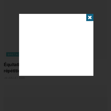
✖
BRETAGNE
Équitation : le Jumping de Dinard, ultime
répétition avant l’échéance mondiale
29 JUILLET 2026