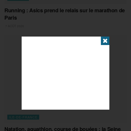
Running : Asics prend le relais sur le marathon de
Paris
7 AOÛT 2026
✖
ILE-DE-FRANCE
Natation, aquathlon, course de bouées : la Seine