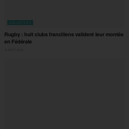
COLLECTIFS
Rugby : huit clubs franciliens valident leur montée
en Fédérale
8 AOÛT 2026