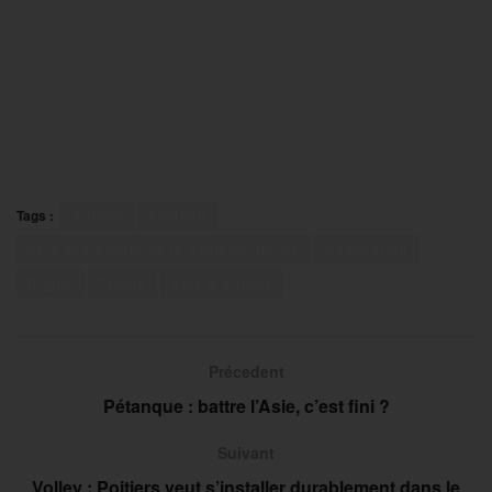
Tags :
Antony
Football
parc des Sports de la Croix-de-Berny
Rénovation
Rugby
Tennis
Ville d'Antony
Précedent
Pétanque : battre l’Asie, c’est fini ?
Suivant
Volley : Poitiers veut s’installer durablement dans le